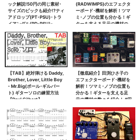
ック解説!50円の同じ素材･
(RADWIMPS)のエフェクタ
サイズのピックも紹介!?ティ
ーボード･機材を解析！ツマ
アドロップ(PT-PSU)･トラ
ミ･ノブの位置も分かる！ギ
イアングル(PD-PSU)･
ターを支える足元の機材の
JAZZ型(PJ-PSU)の大きさ･
数々を紹介！ #野田洋次郎
厚さ計測比較! オススメのピ
#RADWIMPS #ギター #エ
ック！【イーエスピー･ギタ
フェクター【金額一覧】
ー】
【TAB】絶対弾ける Daddy,
【徹底紹介】田渕ひさ子の
Brother, Lover, Little Boy
エフェクターボード･機材を
- Mr.Big(ポール･ギルバー
解析！ツマミ･ノブの位置も
ト) ギターソロの練習方法
分かる！ギターを支える足
【Paul Gilbert】
元の機材の数々を紹介！ #田
渕ひさ子 #ナンバーガール #
ギター #エフェクター【金額
一覧】