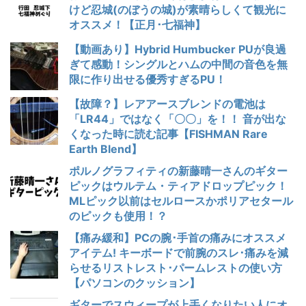
けど忍城(のぼうの城)が素晴らしくて観光に
オススメ！【正月･七福神】
【動画あり】Hybrid Humbucker PUが良過
ぎて感動！シングルとハムの中間の音色を無
限に作り出せる優秀すぎるPU！
【故障？】レアアースブレンドの電池は
「LR44」ではなく「〇〇」を！！ 音が出な
くなった時に読む記事【FISHMAN Rare
Earth Blend】
ポルノグラフィティの新藤晴一さんのギター
ピックはウルテム・ティアドロップピック！
MLピック以前はセルロースかポリアセタール
のピックも使用！？
【痛み緩和】PCの腕･手首の痛みにオススメ
アイテム! キーボードで前腕のスレ･痛みを減
らせるリストレスト･パームレストの使い方
【パソコンのクッション】
ギターでスウィープが上手くなりたい人にオ