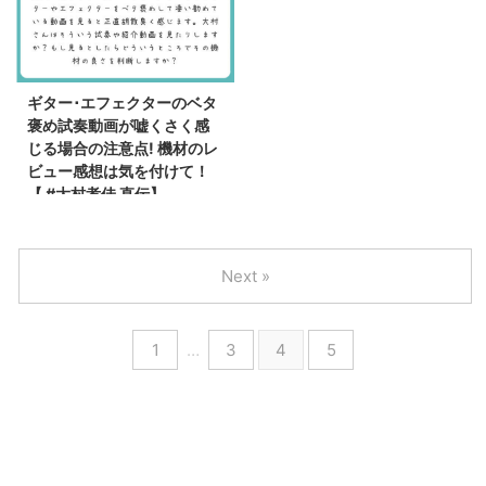
ギター･エフェクターのベタ
褒め試奏動画が嘘くさく感
じる場合の注意点! 機材のレ
ビュー感想は気を付けて！
【 #大村孝佳 直伝】
Next »
1
…
3
4
5