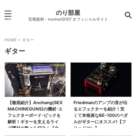
のり部屋
宮尾範和・norinori0107 オフィシャルサイト
HOME
>
ギター
ギター
【徹底紹介】Anchang(SEX
Friedmanのアンプの音が出
MACHINEGUNS)の機材･エ
るエフェクターを紹介！安
フェクターボード･ピックを
くて本格派なBE-100のペダ
解析！ギターを支えるライ
ルがギターにオススメ!【フ
ブ機材の数々を紹介！【金
リードマン】
額一覧】