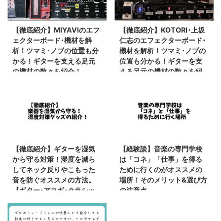
【徹底紹介】MIYAVIのエフ
【徹底紹介】KOTORI･上坂
ェクターボード･機材を解
仁志のエフェクターボード･
析！ツマミ･ノブの位置も分
機材を解析！ツマミ･ノブの
かる！ギターを支える足元
位置も分かる！ギターを支
の機材の数々を紹介！
える足元の機材の数々を紹
#MIYAVI #ギター #エフェ
介！ #KOTORI #上坂仁志
クター【金額一覧】
【金額一覧】
【徹底紹介】ギターを湿気
【経験談】音楽の専門学校
から守る対策！湿度を減ら
は「コネ」「仕事」を得る
してネック反りやこもった
ために行くのがオススメの
音を防ぐオススメの方法。
場所！そのメリット&選び方
【ギター･アコギ･クラシッ
の注意点。
クギター･ベース】