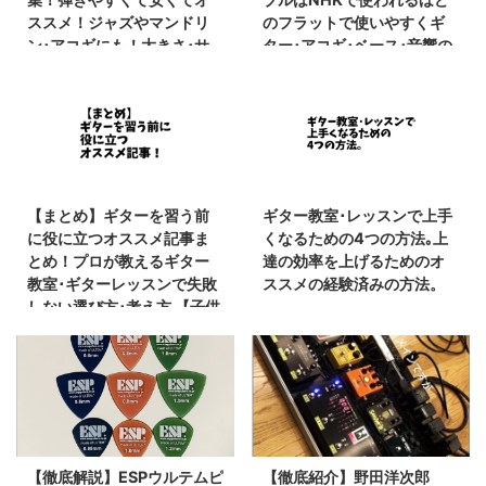
ススメ！ジャズやマンドリ
のフラットで使いやすくギ
ン･アコギにも！大きさ･サ
ター･アコギ･ベース･音響の
イズ比較【価格･口コミ･評
全てにオススメ!!
価･レビュー】
【CANARE評判･口コミ】
【まとめ】ギターを習う前
ギター教室･レッスンで上手
に役に立つオススメ記事ま
くなるための4つの方法｡上
とめ！プロが教えるギター
達の効率を上げるためのオ
教室･ギターレッスンで失敗
ススメの経験済みの方法。
しない選び方･考え方 【子供
キッズ･シニアも必見】
【徹底解説】ESPウルテムピ
【徹底紹介】野田洋次郎