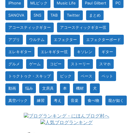
iPhone
MLピック
Music Life
Paul Gilbert
PC
SANOVA
SNS
TAB
Twitter
まとめ
アコースティックギター
アコースティックギター弦
アプリ
ウルテム
エフェクター
エフェクターボード
エレキギター
エレキギター弦
キソレン
ギター
グルメ
ゲーム
コピー
ストーリー
スマホ
トゥクトゥク・スキップ
ピック
ベース
ペット
動画
悩み
文房具
本
機材
犬
真空パック
練習
考え
音楽
食べ物
龍が如く