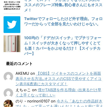
ススメのフレーズ特集｡初心者さんにもオスス
メ！
Twitterでフォローしたけど外す理由。フォロ
ワーだからって全部を見たいわけじゃない。
100均の「ドデカ!スイッチ」でプチリフォー
ム！スイッチが大きくなって押しやすくとて
も楽！カバーをかぶせるだけ！【スイッチカ
バー】
最近のコメント
AKEMU
on
【OBS】ツイキャスのコメントを画面
表示させる方法｡オススメのCSSで見やすくアイコ
ン表示&透過にカスタマイズ！
えちゃこ
on
僕がTAB譜を作る理由 -出来るだけ早
く上手くなって欲しい-
のり - norinori0107
on
今さら「あなたの作品好き
でした」って言っても遅いんだよ！もっと前に言え