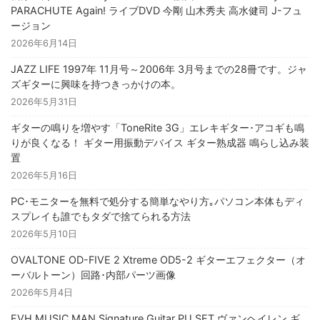
PARACHUTE Again! ライブDVD 今剛 山木秀夫 高水健司 J-フュ
ージョン
2026年6月14日
JAZZ LIFE 1997年 11月号～2006年 3月号までの28冊です。ジャ
ズギターに興味を持つきっかけの本。
2026年5月31日
ギターの鳴りを増やす「ToneRite 3G」エレキギター･アコギも鳴
りが良くなる！ ギター用振動デバイス ギター熟成器 鳴らし込み装
置
2026年5月16日
PC･モニターを無料で処分する簡単なやり方｡パソコン本体もディ
スプレイも誰でもタダで捨てられる方法
2026年5月10日
OVALTONE OD-FIVE 2 Xtreme OD5-2 ギターエフェクター（オ
ーバルトーン）回路･内部パーツ画像
2026年5月4日
EVH MUSIC MAN Signature Guitar PU SET ヴァンヘイレン ギ