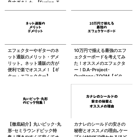
良すぎました｡【Fusion-T
HH Roasted FNT Guitar ハ
ーレイベントン】
エフェクターやギターのネ
10万円で揃える最強のエフ
ット通販のメリット・デメ
ェクターボードを考えてみ
リット。ネット通販の方が
た！オススメのエフェクタ
便利で楽でオススメ！【ギ
ー！D.A-Project･
ター・エフェクター】
Ovaltone･ZOOM【ギタ
ー】
【徹底紹介】丸いピック･丸
カナレのシールドの安さの
形･セミラウンドピック特
秘密とオススメの理由｡ケー
集！弾きやすくて安くてオ
ブルはNHKで使われるほど