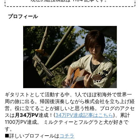
プロフィール
ギタリストとして活動する中、1人でほぼ初海外で世界一
周の旅に出る。帰国後演奏しながら株式会社を立ち上げ経
営。役に立てることが嬉しいと思う性格。ブログのアクセ
スは
月34万PV
達成！(
34万PV達成記事はこちら
)、累計
1100万PV達成。 ミルクティーとフルグラと犬が好きで
す。
■詳しいプロフィールは
コチラ