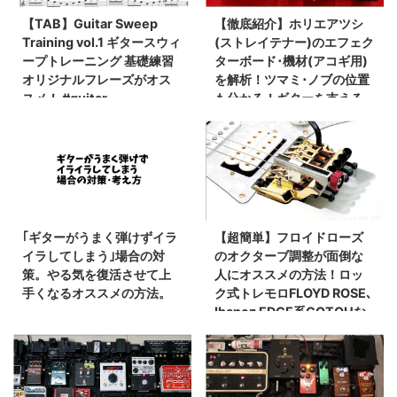
【TAB】Guitar Sweep
【徹底紹介】ホリエアツシ
Training vol.1 ギタースウィ
(ストレイテナー)のエフェク
ープトレーニング 基礎練習
ターボード･機材(アコギ用)
オリジナルフレーズがオス
を解析！ツマミ･ノブの位置
スメ！ #guitar
も分かる！ギターを支える
#norinori0107
足元の機材の数々を紹介！ #
ホリエアツシ #ストレイテナ
ー #STRAIGHTENER【金額
一覧】
｢ギターがうまく弾けずイラ
【超簡単】フロイドローズ
イラしてしまう｣場合の対
のオクターブ調整が面倒な
策。やる気を復活させて上
人にオススメの方法！ロッ
手くなるオススメの方法。
ク式トレモロFLOYD ROSE､
Ibanez EDGE系GOTOHな
どほとんどのブリッジに使
えます。固定も楽で便利。
【オクターブチューニン
グ】