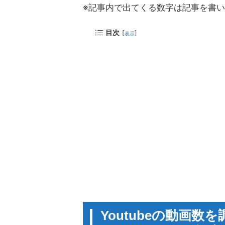
※記事内で出てくる数字は記事を書いた2
目次
[
]
表示
Youtubeの動画数