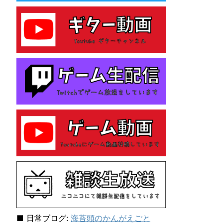
e
s
性
格
診
断
テ
ス
ト
を
し
て
み
た
ら
「主
人
公
E
N
F
J
■ 日常ブログ:
海苔頭のかんがえごと