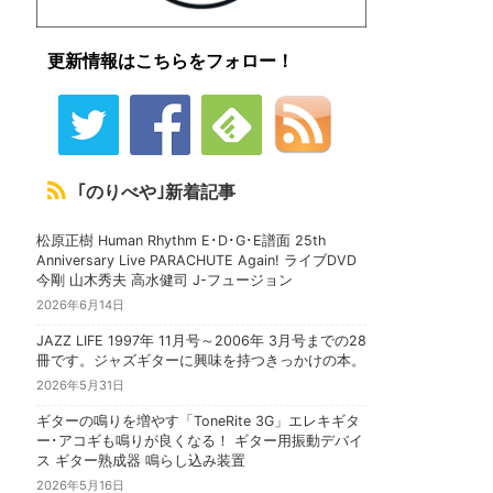
更新情報はこちらをフォロー！
｢のりべや｣新着記事
松原正樹 Human Rhythm E･D･G･E譜面 25th
Anniversary Live PARACHUTE Again! ライブDVD
今剛 山木秀夫 高水健司 J-フュージョン
2026年6月14日
JAZZ LIFE 1997年 11月号～2006年 3月号までの28
冊です。ジャズギターに興味を持つきっかけの本。
2026年5月31日
ギターの鳴りを増やす「ToneRite 3G」エレキギタ
ー･アコギも鳴りが良くなる！ ギター用振動デバイ
ス ギター熟成器 鳴らし込み装置
2026年5月16日