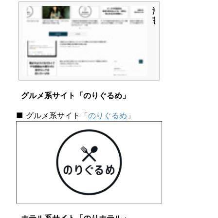
-
海
A」
苔
タ
頭
イ
の
プ
か
で
ん
し
が
た
え
|
ご
海
グルメ系サイト「のりぐるめ」
と
苔
頭
■ グルメ系サイト「
のりぐるめ
」
の
か
ん
が
え
ご
と