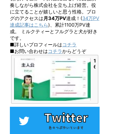
奏しながら株式会社を立ち上げ経営。役
に立てることが嬉しいと思う性格。ブロ
グのアクセスは
月34万PV
達成！(
34万PV
達成記事はこちら
)、累計1100万PV達
成。 ミルクティーとフルグラと犬が好き
です。
■詳しいプロフィールは
コチラ
■お問い合わせは
コチラ
からどうぞ
1
6
P
e
r
s
o
n
a
l
i
t
i