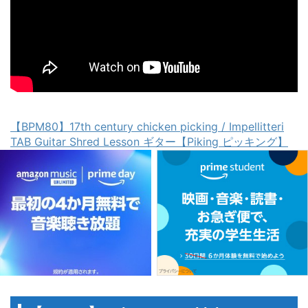
【BPM80】17th century chicken picking / Impellitteri
TAB Guitar Shred Lesson ギター【Piking ピッキング】