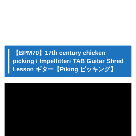
【BPM70】17th century chicken
picking / Impellitteri TAB Guitar Shred
Lesson ギター【Piking ピッキング】