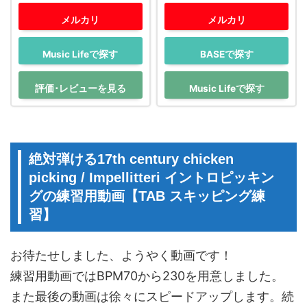
メルカリ
メルカリ
Music Lifeで探す
BASEで探す
評価･レビューを見る
Music Lifeで探す
絶対弾ける17th century chicken
picking / Impellitteri イントロピッキン
グの練習用動画【TAB スキッピング練
習】
お待たせしました、ようやく動画です！
練習用動画ではBPM70から230を用意しました。
また最後の動画は徐々にスピードアップします。続