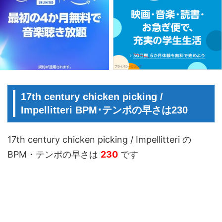
17th century chicken picking /
Impellitteri BPM･テンポの早さは230
17th century chicken picking / Impellitteri の
BPM・テンポの早さは
230
です