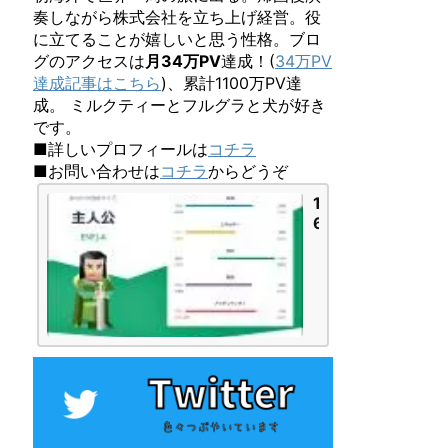
奏しながら株式会社を立ち上げ経営。役
に立てることが嬉しいと思う性格。ブロ
グのアクセスは
月34万PV
達成！(
34万PV
達成記事はこちら
)、累計1100万PV達
成。 ミルクティーとフルグラと犬が好き
です。
■詳しいプロフィールは
コチラ
■お問い合わせは
コチラ
からどうぞ
1
6
P
e
r
s
o
n
a
l
i
t
i