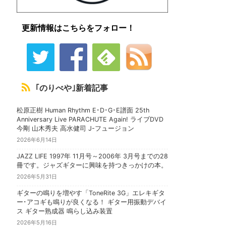
更新情報はこちらをフォロー！
｢のりべや｣新着記事
松原正樹 Human Rhythm E･D･G･E譜面 25th
Anniversary Live PARACHUTE Again! ライブDVD
今剛 山木秀夫 高水健司 J-フュージョン
2026年6月14日
JAZZ LIFE 1997年 11月号～2006年 3月号までの28
冊です。ジャズギターに興味を持つきっかけの本。
2026年5月31日
ギターの鳴りを増やす「ToneRite 3G」エレキギタ
ー･アコギも鳴りが良くなる！ ギター用振動デバイ
ス ギター熟成器 鳴らし込み装置
2026年5月16日