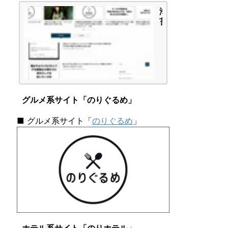
-
海
A」
苔
タ
頭
イ
の
プ
か
で
ん
し
が
た
え
|
ご
海
グルメ系サイト「のりぐるめ」
と
苔
頭
■ グルメ系サイト「
のりぐるめ
」
の
か
ん
が
え
ご
と