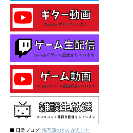
e
s
性
格
診
断
テ
ス
ト
を
し
て
み
た
ら
「主
人
公
E
N
F
J
■ 日常ブログ:
海苔頭のかんがえごと