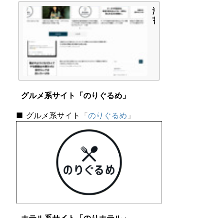
-
海
A」
苔
タ
頭
イ
の
プ
か
で
ん
し
が
た
え
|
ご
海
グルメ系サイト「のりぐるめ」
と
苔
頭
■ グルメ系サイト「
のりぐるめ
」
の
か
ん
が
え
ご
と