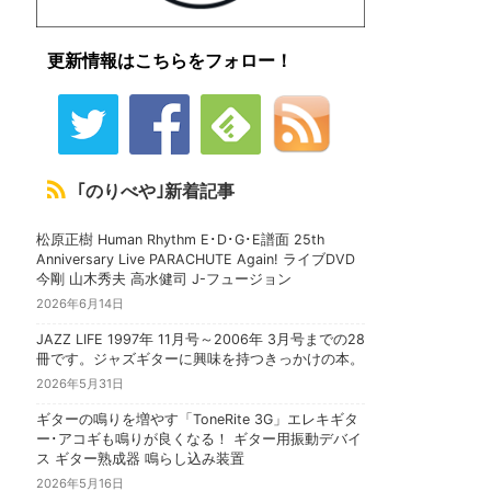
更新情報はこちらをフォロー！
｢のりべや｣新着記事
松原正樹 Human Rhythm E･D･G･E譜面 25th
Anniversary Live PARACHUTE Again! ライブDVD
今剛 山木秀夫 高水健司 J-フュージョン
2026年6月14日
JAZZ LIFE 1997年 11月号～2006年 3月号までの28
冊です。ジャズギターに興味を持つきっかけの本。
2026年5月31日
ギターの鳴りを増やす「ToneRite 3G」エレキギタ
ー･アコギも鳴りが良くなる！ ギター用振動デバイ
ス ギター熟成器 鳴らし込み装置
2026年5月16日