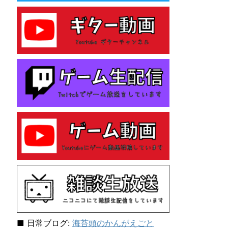
e
s
性
格
診
断
テ
ス
ト
を
し
て
み
た
ら
「主
人
公
E
N
F
J
■ 日常ブログ:
海苔頭のかんがえごと