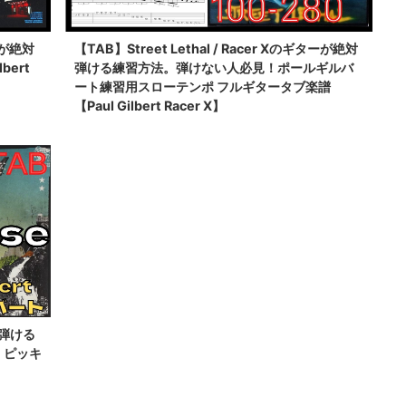
ロが絶対
【TAB】Street Lethal / Racer Xのギターが絶対
bert
弾ける練習方法。弾けない人必見！ポールギルバ
ート練習用スローテンポ フルギタータブ楽譜
【Paul Gilbert Racer X】
対弾ける
ト ピッキ