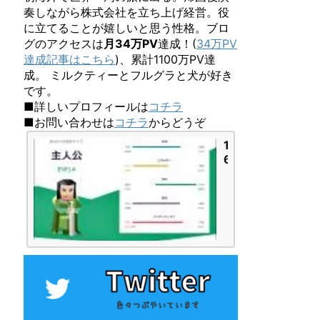
奏しながら株式会社を立ち上げ経営。役
に立てることが嬉しいと思う性格。ブロ
グのアクセスは
月34万PV
達成！(
34万PV
達成記事はこちら
)、累計1100万PV達
成。 ミルクティーとフルグラと犬が好き
です。
■詳しいプロフィールは
コチラ
■お問い合わせは
コチラ
からどうぞ
1
6
P
e
r
s
o
n
a
l
i
t
i