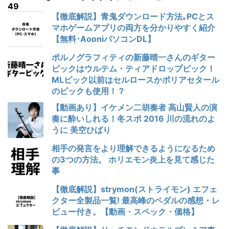
49
【徹底解説】青鬼ダウンロード方法｡PCとス
マホゲームアプリの両方を分かりやすく紹介
【無料･AooniパソコンDL】
ポルノグラフィティの新藤晴一さんのギター
ピックはウルテム・ティアドロップピック！
MLピック以前はセルロースかポリアセタール
のピックも使用！？
【動画あり】イケメン二胡奏者 高山賢人の演
奏に酔いしれる！冬スポ 2016 川の流れのよ
うに 美空ひばり
相手の発言をより理解できるようになるため
の3つの方法。 ホリエモン炎上を見て感じた
事
【徹底解説】strymon(ストライモン) エフェ
クター全製品一覧! 最高峰のペダルの感想・レ
ビュー付き。【動画・スペック・価格】