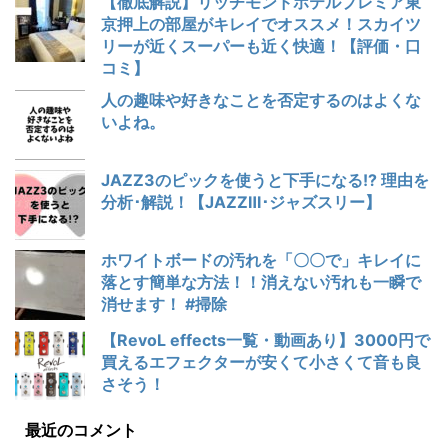
【徹底解説】リッチモンドホテルプレミア東
京押上の部屋がキレイでオススメ！スカイツ
リーが近くスーパーも近く快適！【評価・口
コミ】
人の趣味や好きなことを否定するのはよくな
いよね。
JAZZ3のピックを使うと下手になる!? 理由を
分析･解説！【JAZZⅢ･ジャズスリー】
ホワイトボードの汚れを「〇〇で」キレイに
落とす簡単な方法！！消えない汚れも一瞬で
消せます！ #掃除
【RevoL effects一覧・動画あり】3000円で
買えるエフェクターが安くて小さくて音も良
さそう！
最近のコメント