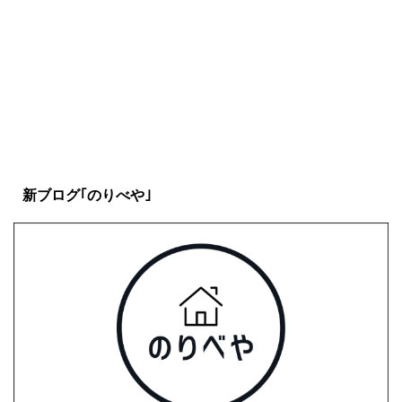
撃。〜作り方･口コミ･評
価〜
新ブログ｢のりべや｣