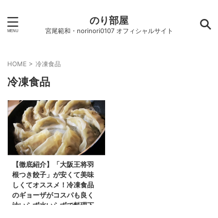
のり部屋
宮尾範和・norinori0107 オフィシャルサイト
HOME
>
冷凍食品
冷凍食品
【徹底紹介】「大阪王将羽
根つき餃子」が安くて美味
しくてオススメ！冷凍食品
のギョーザがコスパも良く
油いらず水いらずで料理下
手な人も作れて凄すぎて衝