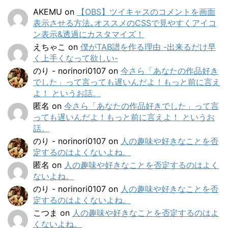
AKEMU
on
【OBS】ツイキャスのコメントを画面
表示させる方法｡オススメのCSSで見やすくアイコ
ン表示&透過にカスタマイズ！
えちゃこ
on
僕がTAB譜を作る理由 -出来るだけ早
く上手くなって欲しい-
のり - norinori0107
on
今さら「あなたの作品好き
でした」って言っても遅いんだよ！もっと前に言え
よ！ というお話。
匿名
on
今さら「あなたの作品好きでした」って言
っても遅いんだよ！もっと前に言えよ！ というお
話。
のり - norinori0107
on
人の趣味や好きなことを否
定するのはよくないよね。
匿名
on
人の趣味や好きなことを否定するのはよく
ないよね。
のり - norinori0107
on
人の趣味や好きなことを否
定するのはよくないよね。
こつま
on
人の趣味や好きなことを否定するのはよ
くないよね。