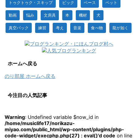
トゥクトゥク・スキップ
ピック
ベース
ペット
動画
悩み
文房具
本
機材
犬
真空パック
練習
考え
音楽
食べ物
龍が如く
ホームへ戻る
のり部屋 ホームへ戻る
今注目の人気記事
Warning
: Undefined variable $now_id in
/home/musiclife17/norikazu-
miyao.com/public_html/wp-content/plugins/php-
code-widget/execphp.php(27) : eval()'d code
on line