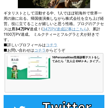
ギタリストとして活動する中、1人でほぼ初海外で世界一
周の旅に出る。帰国後演奏しながら株式会社を立ち上げ経
営。役に立てることが嬉しいと思う性格。ブログのアクセ
スは
月34万PV
達成！(
34万PV達成記事はこちら
)、累計
1100万PV達成。 ミルクティーとフルグラと犬が好きで
す。
■詳しいプロフィールは
コチラ
■お問い合わせは
コチラ
からどうぞ
16Personalities性格診断テストをし
てみたら「主人公 ENFJ-A」タイプで
した | 海苔頭のかんがえごと