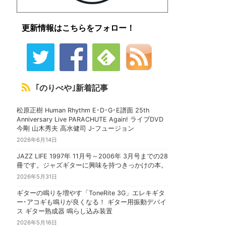
更新情報はこちらをフォロー！
｢のりべや｣新着記事
松原正樹 Human Rhythm E･D･G･E譜面 25th
Anniversary Live PARACHUTE Again! ライブDVD
今剛 山木秀夫 高水健司 J-フュージョン
2026年6月14日
JAZZ LIFE 1997年 11月号～2006年 3月号までの28
冊です。ジャズギターに興味を持つきっかけの本。
2026年5月31日
ギターの鳴りを増やす「ToneRite 3G」エレキギタ
ー･アコギも鳴りが良くなる！ ギター用振動デバイ
ス ギター熟成器 鳴らし込み装置
2026年5月16日