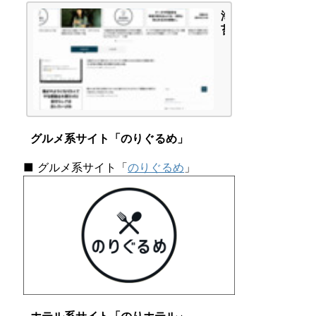
-
海
A」
苔
タ
頭
イ
の
プ
か
で
ん
し
が
た
え
|
ご
海
グルメ系サイト「のりぐるめ」
と
苔
頭
■ グルメ系サイト「
のりぐるめ
」
の
か
ん
が
え
ご
と