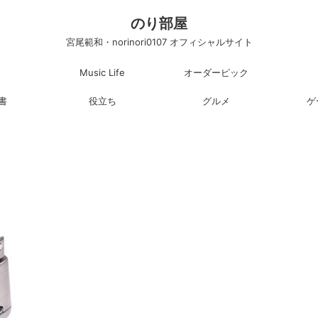
のり部屋
宮尾範和・norinori0107 オフィシャルサイト
Music Life
オーダーピック
書
役立ち
グルメ
ゲ