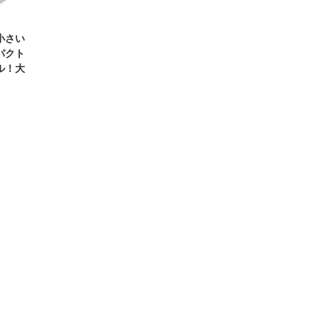
小さい
パクト
ル！大