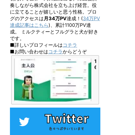
奏しながら株式会社を立ち上げ経営。役
に立てることが嬉しいと思う性格。ブロ
グのアクセスは
月34万PV
達成！(
34万PV
達成記事はこちら
)、累計1100万PV達
成。 ミルクティーとフルグラと犬が好き
です。
■詳しいプロフィールは
コチラ
■お問い合わせは
コチラ
からどうぞ
1
6
P
e
r
s
o
n
a
l
i
t
i