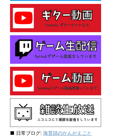
e
s
性
格
診
断
テ
ス
ト
を
し
て
み
た
ら
「主
人
公
E
N
F
J
■ 日常ブログ:
海苔頭のかんがえごと