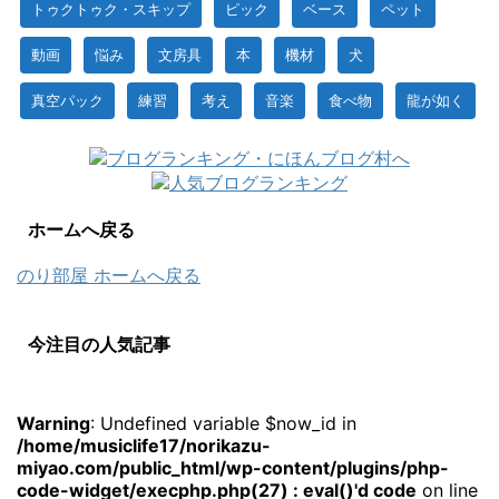
トゥクトゥク・スキップ
ピック
ベース
ペット
動画
悩み
文房具
本
機材
犬
真空パック
練習
考え
音楽
食べ物
龍が如く
ホームへ戻る
のり部屋 ホームへ戻る
今注目の人気記事
Warning
: Undefined variable $now_id in
/home/musiclife17/norikazu-
miyao.com/public_html/wp-content/plugins/php-
code-widget/execphp.php(27) : eval()'d code
on line