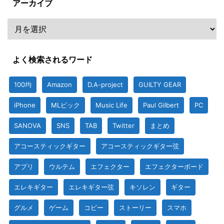
アーカイブ
よく検索されるワード
100均
Amazon
D.A-project
GUILTY GEAR
iPhone
MLピック
Music Life
Paul Gilbert
PC
SANOVA
SNS
TAB
Twitter
まとめ
アコースティックギター
アコースティックギター弦
アプリ
ウルテム
エフェクター
エフェクターボード
エレキギター
エレキギター弦
キソレン
ギター
グルメ
ゲーム
コピー
ストーリー
スマホ