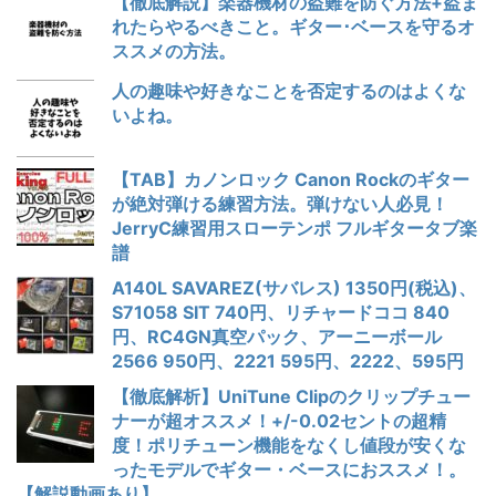
【徹底解説】楽器機材の盗難を防ぐ方法+盗ま
れたらやるべきこと。ギター･ベースを守るオ
ススメの方法。
人の趣味や好きなことを否定するのはよくな
いよね。
【TAB】カノンロック Canon Rockのギター
が絶対弾ける練習方法。弾けない人必見！
JerryC練習用スローテンポ フルギタータブ楽
譜
A140L SAVAREZ(サバレス) 1350円(税込)、
S71058 SIT 740円、リチャードココ 840
円、RC4GN真空パック、アーニーボール
2566 950円、2221 595円、2222、595円
【徹底解析】UniTune Clipのクリップチュー
ナーが超オススメ！+/-0.02セントの超精
度！ポリチューン機能をなくし値段が安くな
ったモデルでギター・ベースにおススメ！。
【解説動画あり】