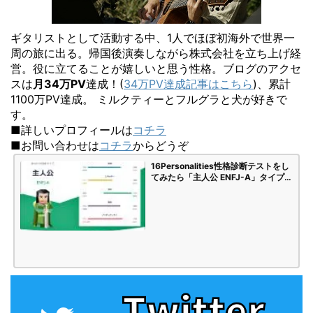
ギタリストとして活動する中、1人でほぼ初海外で世界一
周の旅に出る。帰国後演奏しながら株式会社を立ち上げ経
営。役に立てることが嬉しいと思う性格。ブログのアクセ
スは
月34万PV
達成！(
34万PV達成記事はこちら
)、累計
1100万PV達成。 ミルクティーとフルグラと犬が好きで
す。
■詳しいプロフィールは
コチラ
■お問い合わせは
コチラ
からどうぞ
16Personalities性格診断テストをし
てみたら「主人公 ENFJ-A」タイプで
した | 海苔頭のかんがえごと