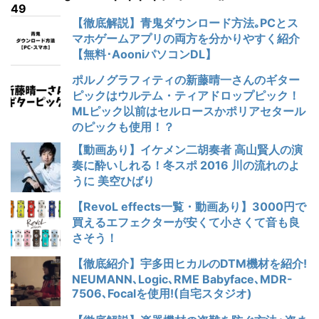
49
【徹底解説】青鬼ダウンロード方法｡PCとス
マホゲームアプリの両方を分かりやすく紹介
【無料･AooniパソコンDL】
ポルノグラフィティの新藤晴一さんのギター
ピックはウルテム・ティアドロップピック！
MLピック以前はセルロースかポリアセタール
のピックも使用！？
【動画あり】イケメン二胡奏者 高山賢人の演
奏に酔いしれる！冬スポ 2016 川の流れのよ
うに 美空ひばり
【RevoL effects一覧・動画あり】3000円で
買えるエフェクターが安くて小さくて音も良
さそう！
【徹底紹介】宇多田ヒカルのDTM機材を紹介!
NEUMANN､Logic､RME Babyface､MDR-
7506､Focalを使用!(自宅スタジオ)