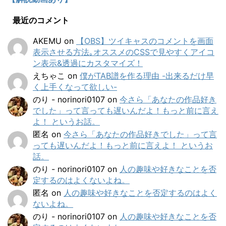
最近のコメント
AKEMU
on
【OBS】ツイキャスのコメントを画面
表示させる方法｡オススメのCSSで見やすくアイコ
ン表示&透過にカスタマイズ！
えちゃこ
on
僕がTAB譜を作る理由 -出来るだけ早
く上手くなって欲しい-
のり - norinori0107
on
今さら「あなたの作品好き
でした」って言っても遅いんだよ！もっと前に言え
よ！ というお話。
匿名
on
今さら「あなたの作品好きでした」って言
っても遅いんだよ！もっと前に言えよ！ というお
話。
のり - norinori0107
on
人の趣味や好きなことを否
定するのはよくないよね。
匿名
on
人の趣味や好きなことを否定するのはよく
ないよね。
のり - norinori0107
on
人の趣味や好きなことを否