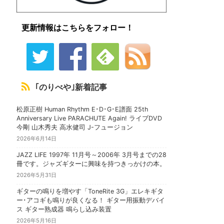
更新情報はこちらをフォロー！
｢のりべや｣新着記事
松原正樹 Human Rhythm E･D･G･E譜面 25th
Anniversary Live PARACHUTE Again! ライブDVD
今剛 山木秀夫 高水健司 J-フュージョン
2026年6月14日
JAZZ LIFE 1997年 11月号～2006年 3月号までの28
冊です。ジャズギターに興味を持つきっかけの本。
2026年5月31日
ギターの鳴りを増やす「ToneRite 3G」エレキギタ
ー･アコギも鳴りが良くなる！ ギター用振動デバイ
ス ギター熟成器 鳴らし込み装置
2026年5月16日