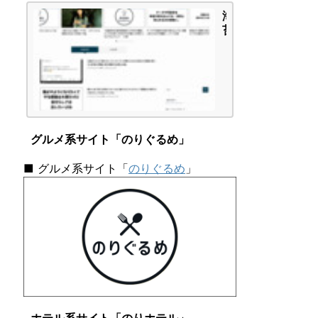
-
海
A」
苔
タ
頭
イ
の
プ
か
で
ん
し
が
た
え
|
ご
海
グルメ系サイト「のりぐるめ」
と
苔
頭
■ グルメ系サイト「
のりぐるめ
」
の
か
ん
が
え
ご
と