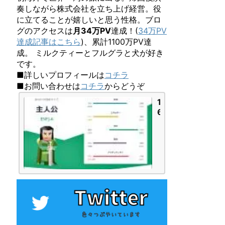
奏しながら株式会社を立ち上げ経営。役
に立てることが嬉しいと思う性格。ブロ
グのアクセスは
月34万PV
達成！(
34万PV
達成記事はこちら
)、累計1100万PV達
成。 ミルクティーとフルグラと犬が好き
です。
■詳しいプロフィールは
コチラ
■お問い合わせは
コチラ
からどうぞ
1
6
P
e
r
s
o
n
a
l
i
t
i