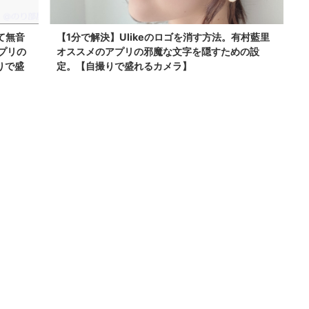
て無音
【1分で解決】Ulikeのロゴを消す方法。有村藍里
プリの
オススメのアプリの邪魔な文字を隠すための設
りで盛
定。【自撮りで盛れるカメラ】