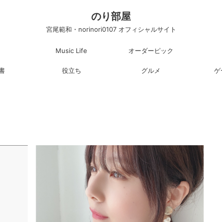
のり部屋
宮尾範和・norinori0107 オフィシャルサイト
Music Life
オーダーピック
書
役立ち
グルメ
ゲ