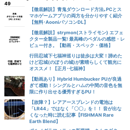
49
【徹底解説】青鬼ダウンロード方法｡PCとス
マホゲームアプリの両方を分かりやすく紹介
【無料･AooniパソコンDL】
【徹底解説】strymon(ストライモン) エフェ
クター全製品一覧! 最高峰のペダルの感想・レ
ビュー付き。【動画・スペック・価格】
行田忍城下七福神巡りは徒歩は大変！諦めた
けど忍城(のぼうの城)が素晴らしくて観光に
オススメ！【正月･七福神】
【動画あり】Hybrid Humbucker PUが良過
ぎて感動！シングルとハムの中間の音色を無
限に作り出せる優秀すぎるPU！
【故障？】レアアースブレンドの電池は
「LR44」ではなく「〇〇」を！！ 音が出な
くなった時に読む記事【FISHMAN Rare
Earth Blend】