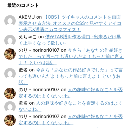
最近のコメント
AKEMU
on
【OBS】ツイキャスのコメントを画面
表示させる方法｡オススメのCSSで見やすくアイコ
ン表示&透過にカスタマイズ！
えちゃこ
on
僕がTAB譜を作る理由 -出来るだけ早
く上手くなって欲しい-
のり - norinori0107
on
今さら「あなたの作品好き
でした」って言っても遅いんだよ！もっと前に言え
よ！ というお話。
匿名
on
今さら「あなたの作品好きでした」って言
っても遅いんだよ！もっと前に言えよ！ というお
話。
のり - norinori0107
on
人の趣味や好きなことを否
定するのはよくないよね。
匿名
on
人の趣味や好きなことを否定するのはよく
ないよね。
のり - norinori0107
on
人の趣味や好きなことを否
定するのはよくないよね。