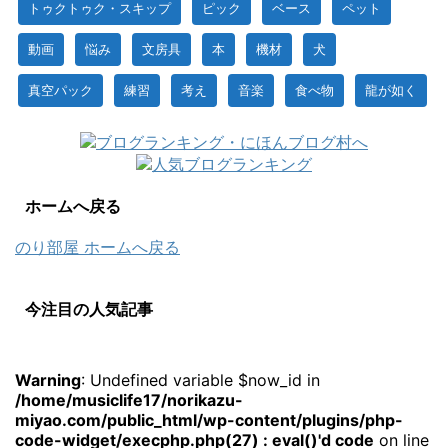
トゥクトゥク・スキップ
ピック
ベース
ペット
動画
悩み
文房具
本
機材
犬
真空パック
練習
考え
音楽
食べ物
龍が如く
ホームへ戻る
のり部屋 ホームへ戻る
今注目の人気記事
Warning
: Undefined variable $now_id in
/home/musiclife17/norikazu-
miyao.com/public_html/wp-content/plugins/php-
code-widget/execphp.php(27) : eval()'d code
on line