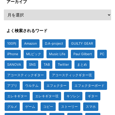
アーカイブ
よく検索されるワード
100均
Amazon
D.A-project
GUILTY GEAR
iPhone
MLピック
Music Life
Paul Gilbert
PC
SANOVA
SNS
TAB
Twitter
まとめ
アコースティックギター
アコースティックギター弦
アプリ
ウルテム
エフェクター
エフェクターボード
エレキギター
エレキギター弦
キソレン
ギター
グルメ
ゲーム
コピー
ストーリー
スマホ