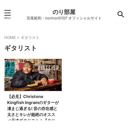
のり部屋
宮尾範和・norinori0107 オフィシャルサイト
HOME
>
ギタリスト
ギタリスト
【必見】Christone
Kingfish Ingramのギターが
凄まじ過ぎる! 音の存在感と
太さとキレが超絶のオスス
メ天才ギタリスト！【クリ
ストン･キングフィッシュ･