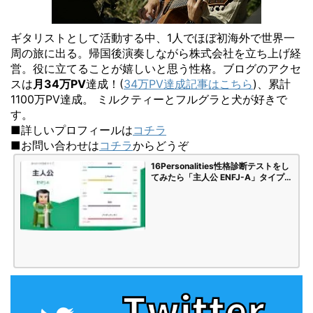
ギタリストとして活動する中、1人でほぼ初海外で世界一
周の旅に出る。帰国後演奏しながら株式会社を立ち上げ経
営。役に立てることが嬉しいと思う性格。ブログのアクセ
スは
月34万PV
達成！(
34万PV達成記事はこちら
)、累計
1100万PV達成。 ミルクティーとフルグラと犬が好きで
す。
■詳しいプロフィールは
コチラ
■お問い合わせは
コチラ
からどうぞ
16Personalities性格診断テストをし
てみたら「主人公 ENFJ-A」タイプで
した | 海苔頭のかんがえごと