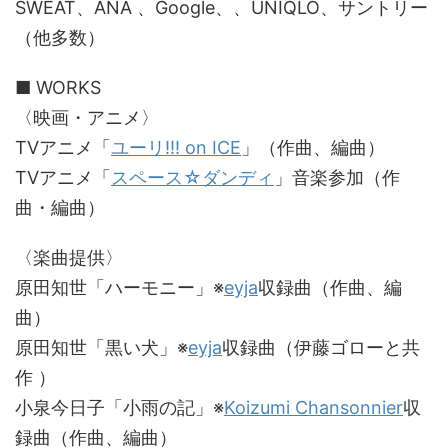
SWEAT、ANA 、Google、、UNIQLO、サントリー
（他多数）
■ WORKS
〈映画・アニメ〉
TVアニメ「
ユーリ!!! on ICE
」（作曲、編曲）
TVアニメ「
スペース☆ダンディ
」音楽参加（作
曲・編曲）
〈楽曲提供〉
原田知世「ハーモニー」※
eyja
収録曲（作曲、編
曲）
原田知世「黒い犬」※
eyja
収録曲（伊藤ゴローと共
作 ）
小泉今日子「小雨の記」※
Koizumi Chansonnier
収
録曲（作曲、編曲）