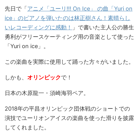
先日で「
アニメ「ユーリ!!! On Ice」 の曲「Yuri on
ice」のピアノを弾いたのは林正樹さん！素晴らし
いレコーディングに感動！
」で書いた主人公の勝生
勇利がフリースケーティング用の音楽として使った
「Yuri on ice」。
この楽曲を実際に使用して踊った方々がいました。
しかも、
オリンピック
で！
日本の木原龍一・須崎海羽ペア。
2018年の平昌オリンピック団体戦のショートでの
演技でユーリオンアイスの楽曲を使った滑りを披露
してくれました。