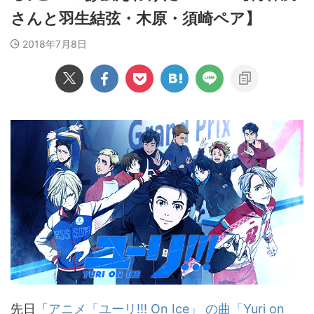
さんと羽生結弦・木原・須崎ペア】
2018年7月8日
先日「
アニメ「ユーリ!!! On Ice」 の曲「Yuri on