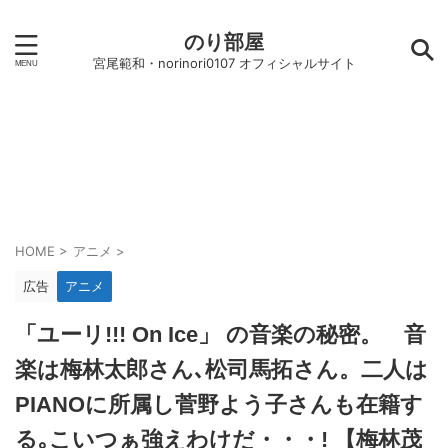
のり部屋
宮尾範和・norinori0107 オフィシャルサイト
HOME
>
アニメ
>
広告
アニメ
「ユーリ!!! On Ice」 の音楽の秘密。 音
楽は梅林太郎さん､松司馬拓さん。二人は
PIANOに所属し菅野よう子さんも在籍す
る｡こいつぁ強えわけだ・・・! 【梅林茂