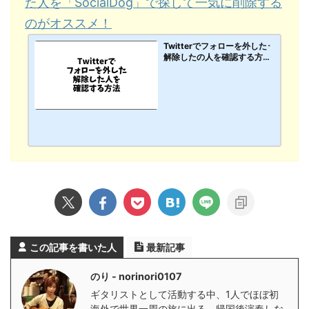
た人を「SocialDog」で探して一気に削除する
のがオススメ！
Twitterでフォローを外した･
解除したの人を確認する方
法。フォロワーからいなくな
ったリムーブした人を「Soci
alDog」で探して一気に削除
するのがオススメ！【PC･ス
マホアプリ】
この記事を書いた人
最新記事
のり - norinori0107
ギタリストとして活動する中、1人でほぼ初
海外で世界一周の旅に出る。帰国後演奏しな