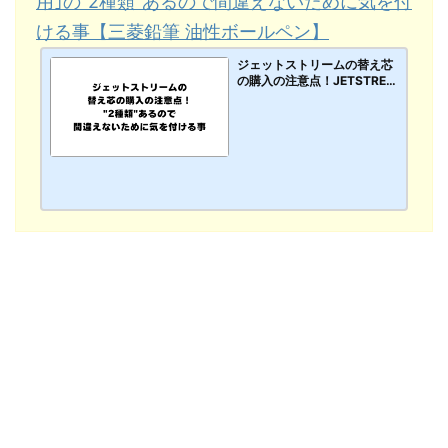
用｣の"2種類"あるので間違えないために気を付
ける事【三菱鉛筆 油性ボールペン】
ジェットストリームの替え芯
の購入の注意点！JETSTREA
M替芯は｢単色用｣｢多色用｣
の"2種類"あるので間違えな
いために気を付ける事【三菱
鉛筆 油性ボールペン】