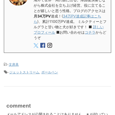
がら株式会社を立ち上げ経営。役に立てるこ
とが嬉しいと思う性格。ブログのアクセスは
月34万PV
達成！(
34万PV達成記事はこち
ら
)、累計1100万PV達成。 ミルクティーとフ
ルグラと甘い物と犬が好きです！ ■
詳しい
プロフィール
■お問い合わせは
コチラ
からど
うぞ
-
文房具
-
ジェットストリーム
,
ボールペン
comment
メールアドレスが公開されることはありません。
※
が付いてい