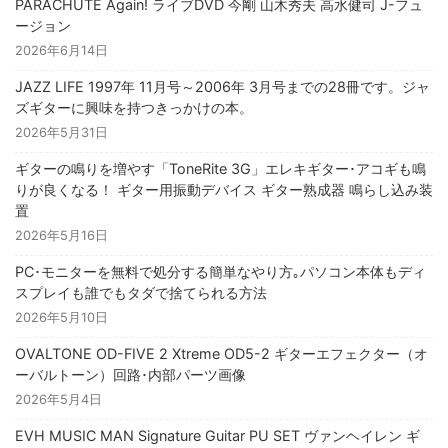
PARACHUTE Again! ライブDVD 今剛 山木秀夫 高水健司 J-フュ
ージョン
2026年6月14日
JAZZ LIFE 1997年 11月号～2006年 3月号までの28冊です。ジャ
ズギターに興味を持つきっかけの本。
2026年5月31日
ギターの鳴りを増やす「ToneRite 3G」エレキギター･アコギも鳴
りが良くなる！ ギター用振動デバイス ギター熟成器 鳴らし込み装
置
2026年5月16日
PC･モニターを無料で処分する簡単なやり方｡パソコン本体もディ
スプレイも誰でもタダで捨てられる方法
2026年5月10日
OVALTONE OD-FIVE 2 Xtreme OD5-2 ギターエフェクター（オ
ーバルトーン）回路･内部パーツ画像
2026年5月4日
EVH MUSIC MAN Signature Guitar PU SET ヴァンヘイレン ギ