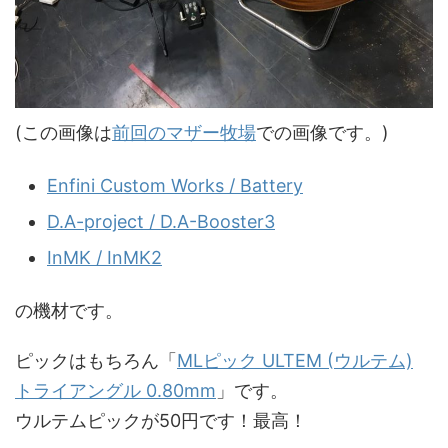
(この画像は
前回のマザー牧場
での画像です。)
Enfini Custom Works / Battery
D.A-project / D.A-Booster3
InMK / InMK2
の機材です。
ピックはもちろん「
MLピック ULTEM (ウルテム)
トライアングル 0.80mm
」です。
ウルテムピックが50円です！最高！