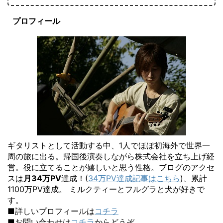
プロフィール
ギタリストとして活動する中、1人でほぼ初海外で世界一
周の旅に出る。帰国後演奏しながら株式会社を立ち上げ経
営。役に立てることが嬉しいと思う性格。ブログのアクセ
スは
月34万PV
達成！(
34万PV達成記事はこちら
)、累計
1100万PV達成。 ミルクティーとフルグラと犬が好きで
す。
■詳しいプロフィールは
コチラ
■お問い合わせは
コチラ
からどうぞ