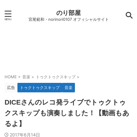
のり部屋
宮尾範和・norinori0107 オフィシャルサイト
HOME
>
音楽
>
トゥクトゥクスキップ
>
広告
トゥクトゥクスキップ
音楽
DICEさんのレコ発ライブでトゥクトゥ
クスキップも演奏しました！【動画もあ
るよ】
2017年6月14日