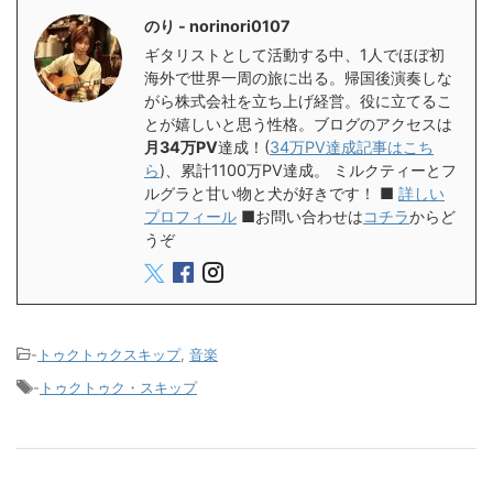
のり - norinori0107
ギタリストとして活動する中、1人でほぼ初
海外で世界一周の旅に出る。帰国後演奏しな
がら株式会社を立ち上げ経営。役に立てるこ
とが嬉しいと思う性格。ブログのアクセスは
月34万PV
達成！(
34万PV達成記事はこち
ら
)、累計1100万PV達成。 ミルクティーとフ
ルグラと甘い物と犬が好きです！ ■
詳しい
プロフィール
■お問い合わせは
コチラ
からど
うぞ
-
トゥクトゥクスキップ
,
音楽
-
トゥクトゥク・スキップ