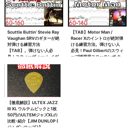
【Guitar Picking Vol.44】
Scuttle Buttin’ Stevie Ray
【TAB】Motor Man /
Vaughan SRVのギターが絶
Racer Xのイントロが絶対弾
対弾ける練習方法
ける練習方法。弾けない人
【TAB】。弾けない人必
必見！Paul Gilbertのスウィ
見！スティーヴィー･レイヴ
ープ練習用スローテンポ タ
ォーン イントロ練習用スロ
ブ楽譜【Guitar Sweep
ーテンポ タブ楽譜【Guitar
Vol.12】
Picking Vol.45】
【徹底解説】ULTEX JAZZ
III XL ウルテムピックと1枚
50円のULTEMジャズXLの
比較･紹介【JIM DUNLOP (
ジムダンロップ )】