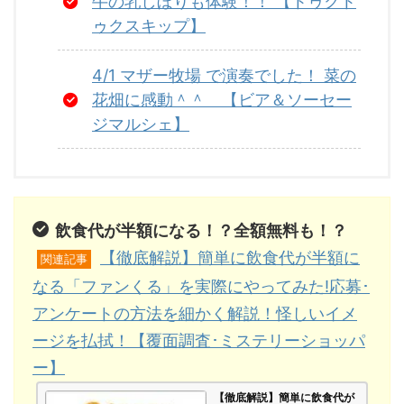
牛の乳しぼりも体験！！ 【トゥクト
動したので是
食べて欲し
に納得安心して
トンやトワイ
ゥクスキップ】
とも牛皿定食
い！！ 新大久保
行ってもらいた
ングなど】 紅
良さを知って
に行った人は是
く思ったのがこ
ティーバッグ
しくてこの文
非とも”このお
の記事を書く理
安く買う方法
4/1 マザー牧場 で演奏でした！ 菜の
を書いていま
店”に行ってほし
由です。 マニト
「定期おトク
花畑に感動＾＾ 【ビア＆ソーセー
！ ”とあるこ
いのでしっかり
赤字セットの本
便」を利用し
ジマルシェ】
”もすぐにちゃ
記事を書いてい
当の値段につい
購入する です
と書くので見
きます！ 関連カ
て書きつつ、赤
商品ページの
みてください
テゴリ 新大久保
字セ ...
側に「定期お
！ 吉野家 牛皿
「クァベギ」が
ク便」と ...
食はご飯増 ...
美味しすぎる新
大久保「スマイ
飲食代が半額になる！？全額無料も！？
ルカフェ･SMILE
CAFE」 訪れた
【徹底解説】簡単に飲食代が半額に
関連記事
お店は ...
なる「ファンくる」を実際にやってみた!応募･
アンケートの方法を細かく解説！怪しいイメ
ージを払拭！【覆面調査･ミステリーショッパ
ー】
【徹底解説】簡単に飲食代が