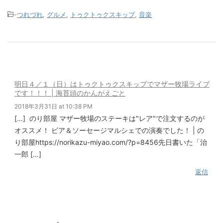
-
つれづれ
,
グルメ
,
トゥクトゥクスキップ
,
音楽
明日４／１（日）はトゥクトゥクスキップでマザー牧場ライブ
です！！！ | 海苔頭のかんがえごと
2018年3月31日 at 10:38 PM
[…] のり部屋 マザー牧場のステーキは"レア"で注文するのが
オススメ！ ビア＆ソーセージマルシェでの演奏でした！ | の
り部屋https://norikazu-miyao.com/?p=8456先日書いた「治
一郎 […]
返信