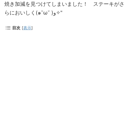
焼き加減を見つけてしまいました！ ステーキがさ
らにおいしく(๑˘ω˘ )و✧"
目次
[
表示
]