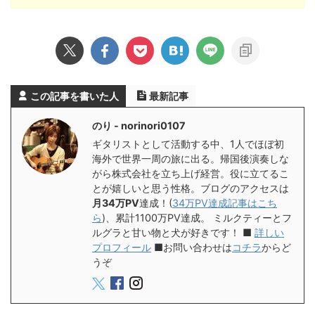
この記事を書いた人
最新記事
のり - norinori0107
ギタリストとして活動する中、1人でほぼ初
海外で世界一周の旅に出る。帰国後演奏しな
がら株式会社を立ち上げ経営。役に立てるこ
とが嬉しいと思う性格。ブログのアクセスは
月34万PV
達成！(
34万PV達成記事はこち
ら
)、累計1100万PV達成。 ミルクティーとフ
ルグラと甘い物と犬が好きです！ ■
詳しい
プロフィール
■お問い合わせは
コチラ
からど
うぞ