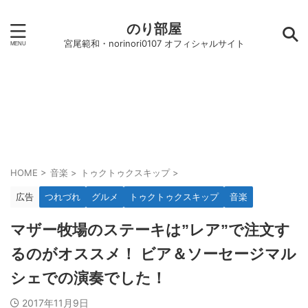
のり部屋
宮尾範和・norinori0107 オフィシャルサイト
HOME
>
音楽
>
トゥクトゥクスキップ
>
広告
つれづれ
グルメ
トゥクトゥクスキップ
音楽
マザー牧場のステーキは”レア”で注文す
るのがオススメ！ ビア＆ソーセージマル
シェでの演奏でした！
2017年11月9日