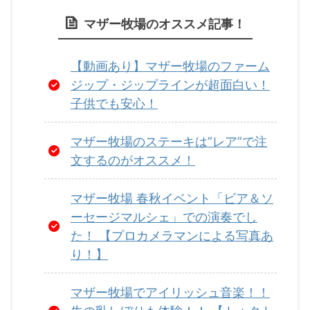
はご存じです
た！ 目的は大人
ミルクティー
クァベギ #꽈
？ 「そういえ
気の「赤字セッ
たくさん飲む
マザー牧場のオススメ記事！
배기
あったな～」
ト」です！ 安く
め、大容量パ
思う人も多い
先日、新大久保
てボリュームの
クを買ってい
ず。 僕も存在
をぶらぶらして
ある焼肉盛り合
て、先日コス
【動画あり】マザー牧場のファーム
知っていたの
いた「クァベ
わせ！ 二人で行
重視で「リプ
ジップ・ジップラインが超面白い！
すが注文はし
ギ」という物を
って、二人で注
ン紅茶 ピュア
ことがなかっ
食べました。 ツ
文したのは赤字
シンプルティ
子供でも安心！
んですが、先
イストドーナ
セット1つのみで
バッグ 100袋
”とあるこ
ツ・ねじりドー
かかった代金は
個」を購入し
マザー牧場のステーキは”レア”で注
”を知って「た
ナツにクリーム
2800円！ ・・・
した。 たくさ
さん食べたい
がかかっている
あれ？値段おか
飲む人は大容
文するのがオススメ！
にとって超お
もの。 食べてみ
しくない？ 赤字
で買うからこ
なのでは？」
ると ・・・ ぅん
セットってそん
安く買いたい
マザー牧場 春秋イベント「ビア＆ソ
思い翌日吉野
まっ！！ なにこ
なにかからない
すよね。 今回
に行き注文を
れ？？ 美味し
よ？？ と思った
「紅茶･ティ
ーセージマルシェ」での演奏でし
ました。 結論
い！！ ツイスト
人はこの記事を
ッグを安く買
た！ 【プロカメラマンによる写真あ
しては・・・
ドーナツとは見
是非読んで欲し
方法」を紹介
腹いっぱい！
た目は同じだけ
いです！ 「思っ
ます。 紅茶･
り！】
々な食べ方が
ど味と食感が全
ていた価格と違
ーバッグを安
来て楽しい！
く違うもので衝
う」と思う人も
買うために「
マザー牧場でアイリッシュ音楽！！
満足！ でし
撃の美味しさ！
いるかもしれな
期おトク便」
！ 牛皿定食に
これはみんなに
いと思い、価格
購入する【リ