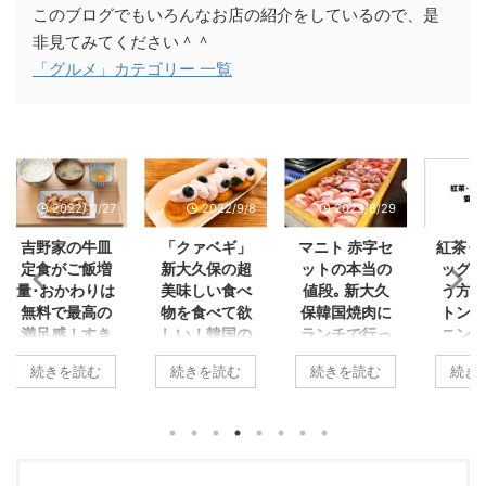
このブログでもいろんなお店の紹介をしているので、是
非見てみてください＾＾
「グルメ」カテゴリー 一覧
2022/11/27
2022/9/8
2022/8/29
2022/
吉野家の牛皿
「クァベギ」
マニト 赤字セ
紅茶･ティ
定食がご飯増
新大久保の超
ットの本当の
ッグを安く
･おかわりは
美味しい食べ
値段｡ 新大久
う方法。リ
無料で最高の
物を食べて欲
保韓国焼肉に
トンやトワ
満足感！すき
しい！韓国の
ランチで行っ
ニングなど
き風､TKG､
人気のお菓子
てみた！【赤
得に買うの
続きを読む
続きを読む
続きを読む
続きを読
たまごかけ牛
の「スマイル
字セットのレ
Amazon
､ねこまんま
カフェ･SMILE
ビュー･感想】
期おトク便
と食べ方色々
CAFE」に絶
がオススメ
新大久保の「韓
で楽しい！
対行って！！
国料理 マニト」
僕は紅茶が大
【メニュー・
野家の牛皿定
に行ってきまし
きです。 家で
値段一覧】 #