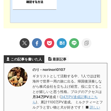
alDog」で探して一気に削除
するのがオススメ！【PC･ス
マホアプリ】
この記事を書いた人
最新記事
のり - norinori0107
ギタリストとして活動する中、1人でほぼ初
海外で世界一周の旅に出る。帰国後演奏しな
がら株式会社を立ち上げ経営。役に立てるこ
とが嬉しいと思う性格。ブログのアクセスは
月34万PV
達成！(
34万PV達成記事はこち
ら
)、累計1100万PV達成。 ミルクティーとフ
ルグラと甘い物と犬が好きです！ ■
詳しい