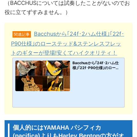
（BACCHUSについては試奏したことがないのでお
役に立てずすみません。）
Bacchusから｢24f･2ハム仕様｣｢22f･
関連記事
P90仕様｣のローステッド&ステンレスフレッ
トのギターが登場!安くてハイクオリティ！
Bacchusから｢24f･2ハム仕
様｣｢22f･P90仕様｣のロース
テッド&ステンレスフレット
のギターが登場!安くてハイク
オリティ！
個人的にはYAMAHA パシフィカ
(pacifica)よりもHarley Bentonの方がオ