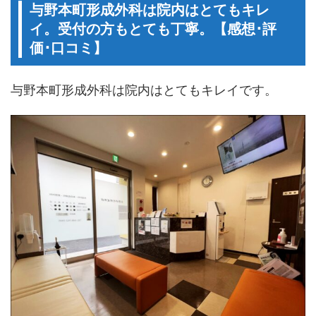
与野本町形成外科は院内はとてもキレ
イ。受付の方もとても丁寧。【感想･評
価･口コミ】
与野本町形成外科は院内はとてもキレイです。