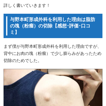
詳しく書いていきます！
与野本町形成外科を利用した理由は脂肪
の塊（粉瘤）の切除【感想･評価･口コ
ミ】
まず僕が与野本町形成外科を利用した理由ですが、
背中にお肉の塊（粉瘤）で少し膨らみがあったため
切除のためでした。