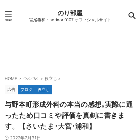
のり部屋
宮尾範和・norinori0107 オフィシャルサイト
HOME
>
つれづれ
>
役立ち
>
広告
ブログ
役立ち
与野本町形成外科の本当の感想｡実際に通
ったため口コミや評価を真剣に書きま
す。【さいたま･大宮･浦和】
2022年7月31日