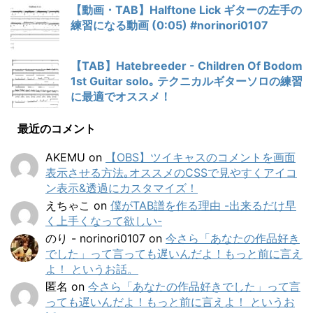
【動画・TAB】Halftone Lick ギターの左手の
練習になる動画 (0:05) #norinori0107
【TAB】Hatebreeder - Children Of Bodom
1st Guitar solo｡ テクニカルギターソロの練習
に最適でオススメ！
最近のコメント
AKEMU
on
【OBS】ツイキャスのコメントを画面
表示させる方法｡オススメのCSSで見やすくアイコ
ン表示&透過にカスタマイズ！
えちゃこ
on
僕がTAB譜を作る理由 -出来るだけ早
く上手くなって欲しい-
のり - norinori0107
on
今さら「あなたの作品好き
でした」って言っても遅いんだよ！もっと前に言え
よ！ というお話。
匿名
on
今さら「あなたの作品好きでした」って言
っても遅いんだよ！もっと前に言えよ！ というお