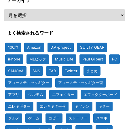
アーカイブ
よく検索されるワード
100均
Amazon
D.A-project
GUILTY GEAR
iPhone
MLピック
Music Life
Paul Gilbert
PC
SANOVA
SNS
TAB
Twitter
まとめ
アコースティックギター
アコースティックギター弦
アプリ
ウルテム
エフェクター
エフェクターボード
エレキギター
エレキギター弦
キソレン
ギター
グルメ
ゲーム
コピー
ストーリー
スマホ