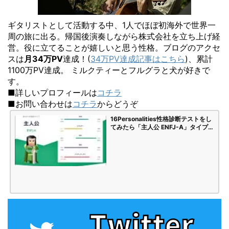
ギタリストとして活動する中、1人でほぼ初海外で世界一
周の旅に出る。帰国後演奏しながら株式会社を立ち上げ経
営。役に立てることが嬉しいと思う性格。ブログのアクセ
スは
月34万PV
達成！(
34万PV達成記事はこちら
)、累計
1100万PV達成。 ミルクティーとフルグラと犬が好きで
す。
■詳しいプロフィールは
コチラ
■お問い合わせは
コチラ
からどうぞ
16Personalities性格診断テストをし
てみたら「主人公 ENFJ-A」タイプで
した | 海苔頭のかんがえごと