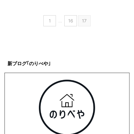
1
…
16
17
新ブログ｢のりべや｣