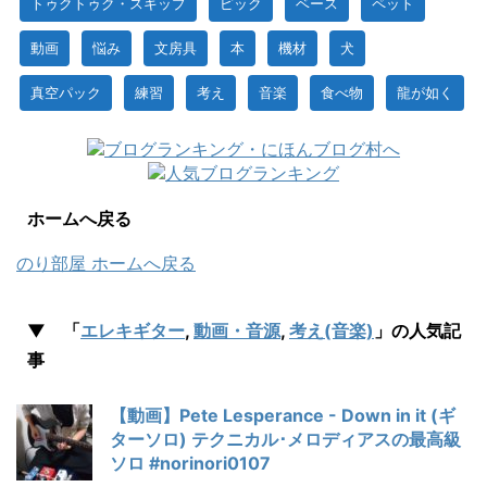
トゥクトゥク・スキップ
ピック
ベース
ペット
動画
悩み
文房具
本
機材
犬
真空パック
練習
考え
音楽
食べ物
龍が如く
ホームへ戻る
のり部屋 ホームへ戻る
▼ 「
エレキギター
,
動画・音源
,
考え(音楽)
」の人気記
事
【動画】Pete Lesperance - Down in it (ギ
ターソロ) テクニカル･メロディアスの最高級
ソロ #norinori0107