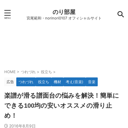
のり部屋
宮尾範和・norinori0107 オフィシャルサイト
HOME
>
つれづれ
>
役立ち
>
広告
つれづれ
役立ち
機材
考え(音楽)
音楽
楽譜が滑る譜面台の悩みを解決！簡単に
できる100均の安いオススメの滑り止
め！
2016年8月9日