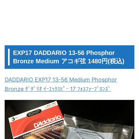
EXP17 DADDARIO 13-56 Phosphor
Bronze Medium アコギ弦 1480円(税込)
DADDARIO EXP17 13-56 Medium Phosphor
Bronze ﾀﾞﾀﾞﾘｵ ｲｰｴｯｸｽﾋﾟｰ 17 ﾌｫｽﾌｧｰﾌﾞﾛﾝｽﾞ