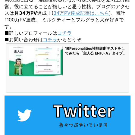
営。役に立てることが嬉しいと思う性格。ブログのアクセ
スは
月34万PV
達成！(
34万PV達成記事はこちら
)、累計
1100万PV達成。 ミルクティーとフルグラと犬が好きで
す。
■詳しいプロフィールは
コチラ
■お問い合わせは
コチラ
からどうぞ
16Personalities性格診断テストをし
てみたら「主人公 ENFJ-A」タイプで
した | 海苔頭のかんがえごと