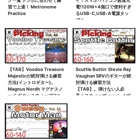
ク一覧 テンポに合わせて練
イ！スマホ･パソコン超速充
習で上達！ Metronome
電!120W+4個口で便利すぎ
Practice
るUSB-C,USB-A電源タッ
プ！
【TAB】Voodoo Treasure
Scuttle Buttin’ Stevie Ray
Majesticが絶対弾ける練習
Vaughan SRVのギターが絶
方法(イントロギター)。
対弾ける練習方法
Magnus Nordh マグナスノ
【TAB】。弾けない人必
ード ギタースウィープフル
見！スティーヴィー･レイヴ
ピッキングイントロ練習用
ォーン イントロ練習用スロ
スローテンポ タブ楽譜
ーテンポ タブ楽譜【Guitar
【Guitar Picking Vol.44】
Picking Vol.45】