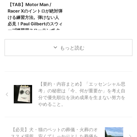
【TAB】Motor Man /
Racer Xのイントロが絶対弾
ける練習方法。弾けない人
必見！Paul Gilbertのスウィ
ープ練習用スローテンポ タ
ブ楽譜【Guitar Sweep
Vol.12】
もっと読む
【要約・内容まとめ】「エッセンシャル思
考」の秘密は「今、何が重要か」を考え自
分で優先順位を決め成果を生まない努力を
やめること。
【必見】犬・猫のペットの葬儀・火葬のオ
ススメ場所。安くてしっかりとした葬儀を