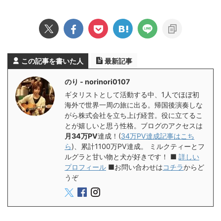
この記事を書いた人
最新記事
のり - norinori0107
ギタリストとして活動する中、1人でほぼ初
海外で世界一周の旅に出る。帰国後演奏しな
がら株式会社を立ち上げ経営。役に立てるこ
とが嬉しいと思う性格。ブログのアクセスは
月34万PV
達成！(
34万PV達成記事はこち
ら
)、累計1100万PV達成。 ミルクティーとフ
ルグラと甘い物と犬が好きです！ ■
詳しい
プロフィール
■お問い合わせは
コチラ
からど
うぞ