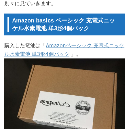
別々に見ていきます。
Amazon basics ベーシック 充電式ニッ
ケル水素電池 単3形4個パック
購入した電池は「
Amazonベーシック 充電式ニッケ
ル水素電池 単3形4個パック
」。