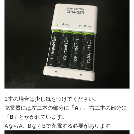
2本の場合は少し気をつけてください。
充電器には左二本の部分に「
A
」、右二本の部分に
「
B
」とかかれています。
AならA、BならBで充電する必要があります。