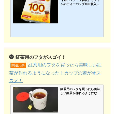
ンのティーバッグ100個入り
が密封ジッパー付きの袋にパ
ッケージが変更！鮮度を保ち
保管にも便利に＾＾たくさん
飲む人にオススメ！
紅茶用のフタがスゴイ！
紅茶用のフタを買ったら美味しい紅
関連記事
茶が作れるようになった！カップの蓋がオス
スメ！
紅茶用のフタを買ったら美味
しい紅茶が作れるようになっ
た！カップの蓋がオススメ！