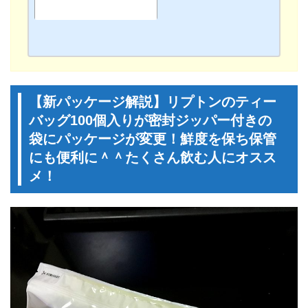
スメ！
【新パッケージ解説】リプトンのティー
バッグ100個入りが密封ジッパー付きの
袋にパッケージが変更！鮮度を保ち保管
にも便利に＾＾たくさん飲む人にオスス
メ！