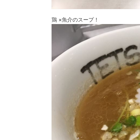
鶏 ×魚介のスープ！