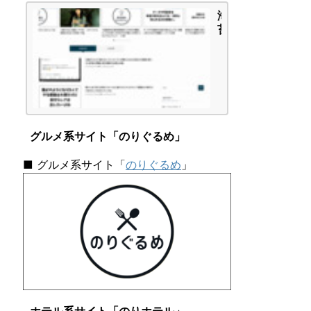
-
海
A」
苔
タ
頭
イ
の
プ
か
で
ん
し
が
た
え
|
ご
海
グルメ系サイト「のりぐるめ」
と
苔
頭
■ グルメ系サイト「
のりぐるめ
」
の
か
ん
が
え
ご
と