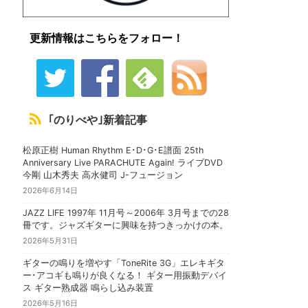
更新情報はこちらをフォロー！
｢のりべや｣新着記事
松原正樹 Human Rhythm E･D･G･E譜面 25th
Anniversary Live PARACHUTE Again! ライブDVD
今剛 山木秀夫 高水健司 J-フュージョン
2026年6月14日
JAZZ LIFE 1997年 11月号～2006年 3月号までの28
冊です。ジャズギターに興味を持つきっかけの本。
2026年5月31日
ギターの鳴りを増やす「ToneRite 3G」エレキギタ
ー･アコギも鳴りが良くなる！ ギター用振動デバイ
ス ギター熟成器 鳴らし込み装置
2026年5月16日