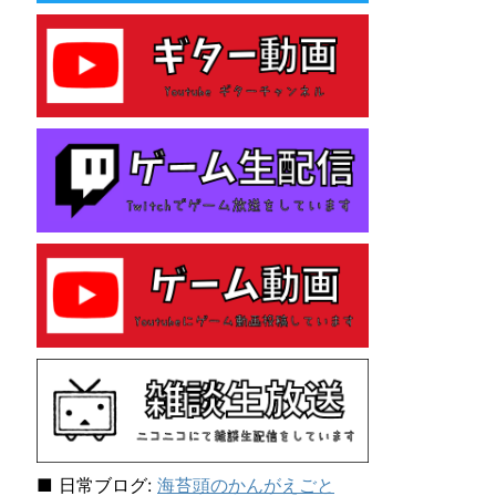
e
s
性
格
診
断
テ
ス
ト
を
し
て
み
た
ら
「主
人
公
E
N
F
J
■ 日常ブログ:
海苔頭のかんがえごと