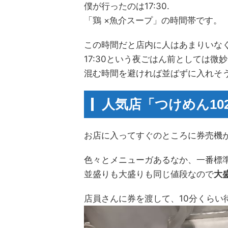
僕が行ったのは17:30.
「鶏 ×魚介スープ」の時間帯です。
この時間だと店内に人はあまりいな
17:30という夜ごはん前としては
混む時間を避ければ並ばずに入れそ
人気店「つけめん10
お店に入ってすぐのところに券売機
色々とメニューガあるなか、一番標
並盛りも大盛りも同じ値段なので
大
店員さんに券を渡して、10分くらい