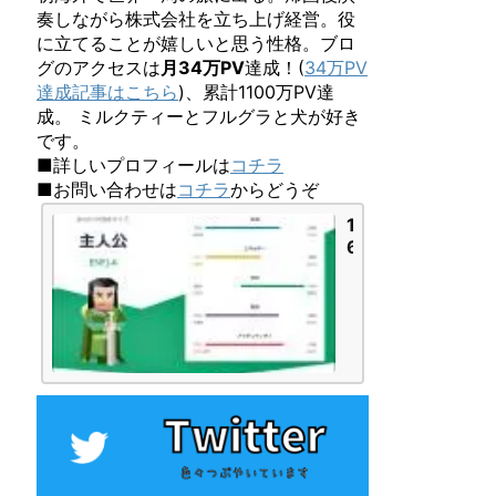
奏しながら株式会社を立ち上げ経営。役
に立てることが嬉しいと思う性格。ブロ
グのアクセスは
月34万PV
達成！(
34万PV
達成記事はこちら
)、累計1100万PV達
成。 ミルクティーとフルグラと犬が好き
です。
■詳しいプロフィールは
コチラ
■お問い合わせは
コチラ
からどうぞ
1
6
P
e
r
s
o
n
a
l
i
t
i