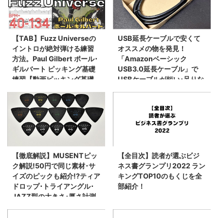
【TAB】Fuzz Universeの
USB延長ケーブルで安くて
イントロが絶対弾ける練習
オススメの物を発見！
方法。Paul Gilbert ポール･
「Amazonベーシック
ギルバート ピッキング基礎
USB3.0延長ケーブル」で
練習【動画ピッキング基礎
USBケーブルが短い･足りな
練習】
いを解決！
【徹底解説】MUSENTピッ
【全目次】読者が選ぶビジ
ク解説!50円で同じ素材･サ
ネス書グランプリ2022 ラン
イズのピックも紹介!?ティア
キングTOP10のもくじを全
ドロップ･トライアングル･
部紹介！
JAZZ型の大きさ･厚さ計測
比較! オススメのピック！
【ミューゼント･ギター】