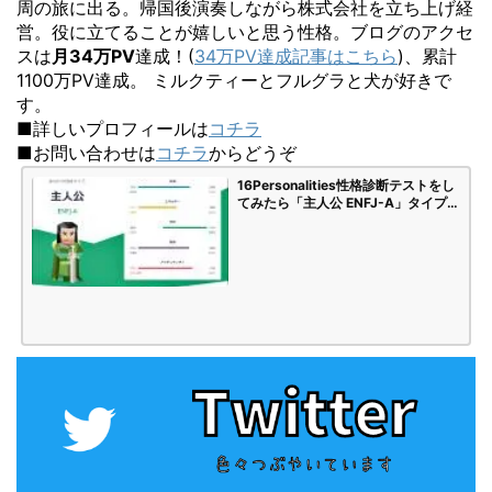
周の旅に出る。帰国後演奏しながら株式会社を立ち上げ経
営。役に立てることが嬉しいと思う性格。ブログのアクセ
スは
月34万PV
達成！(
34万PV達成記事はこちら
)、累計
1100万PV達成。 ミルクティーとフルグラと犬が好きで
す。
■詳しいプロフィールは
コチラ
■お問い合わせは
コチラ
からどうぞ
16Personalities性格診断テストをし
てみたら「主人公 ENFJ-A」タイプで
した | 海苔頭のかんがえごと