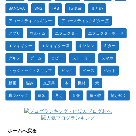
SANOVA
SNS
TAB
Twitter
まとめ
アコースティックギター
アコースティックギター弦
アプリ
ウルテム
エフェクター
エフェクターボード
エレキギター
エレキギター弦
キソレン
ギター
グルメ
ゲーム
コピー
ストーリー
スマホ
トゥクトゥク・スキップ
ピック
ベース
ペット
動画
悩み
文房具
本
機材
犬
真空パック
練習
考え
音楽
食べ物
龍が如く
ホームへ戻る