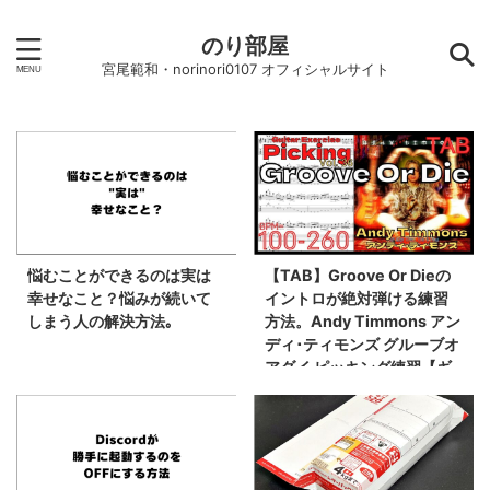
のり部屋
宮尾範和・norinori0107 オフィシャルサイト
悩むことができるのは実は
【TAB】Groove Or Dieの
幸せなこと？悩みが続いて
イントロが絶対弾ける練習
しまう人の解決方法｡
方法。Andy Timmons アン
ディ･ティモンズ グルーブオ
アダイ ピッキング練習【ギ
ター基礎練習】