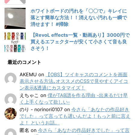
ホワイトボードの汚れを「〇〇で」キレイに
落とす簡単な方法！！消えない汚れも一瞬で
消せます！ #掃除
【RevoL effects一覧・動画あり】3000円で
買えるエフェクターが安くて小さくて音も良
さそう！
最近のコメント
AKEMU
on
【OBS】ツイキャスのコメントを画面
表示させる方法｡オススメのCSSで見やすくアイコ
ン表示&透過にカスタマイズ！
えちゃこ
on
僕がTAB譜を作る理由 -出来るだけ早
く上手くなって欲しい-
のり - norinori0107
on
今さら「あなたの作品好き
でした」って言っても遅いんだよ！もっと前に言え
よ！ というお話。
匿名
on
今さら「あなたの作品好きでした」って言