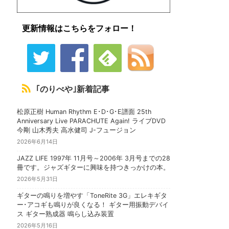
更新情報はこちらをフォロー！
｢のりべや｣新着記事
松原正樹 Human Rhythm E･D･G･E譜面 25th
Anniversary Live PARACHUTE Again! ライブDVD
今剛 山木秀夫 高水健司 J-フュージョン
2026年6月14日
JAZZ LIFE 1997年 11月号～2006年 3月号までの28
冊です。ジャズギターに興味を持つきっかけの本。
2026年5月31日
ギターの鳴りを増やす「ToneRite 3G」エレキギタ
ー･アコギも鳴りが良くなる！ ギター用振動デバイ
ス ギター熟成器 鳴らし込み装置
2026年5月16日