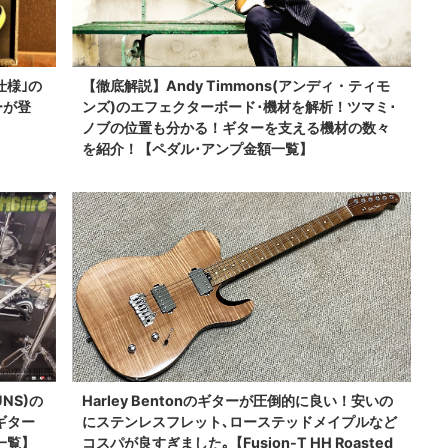
0仕様｣の
【徹底解説】Andy Timmons(アンディ・ティモ
ーが登
ンズ)のエフェクターボード･機材を解析！ツマミ･
ノブの位置も分かる！ギターを支える機材の数々
を紹介！【ペダル･アンプ金額一覧】
UNS)の
Harley Bentonのギターが圧倒的に良い！安いの
ギター
にステンレスフレット､ローステッドメイプルなど
一覧】
コスパが良すぎました｡【Fusion-T HH Roasted