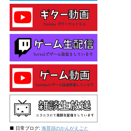
e
s
性
格
診
断
テ
ス
ト
を
し
て
み
た
ら
「主
人
公
E
N
F
J
■ 日常ブログ:
海苔頭のかんがえごと