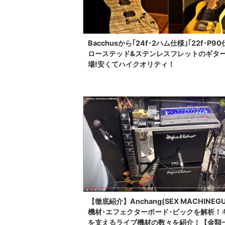
Bacchusから｢24f･2ハム仕様｣｢22f･P9
ローステッド&ステンレスフレットのギタ
場!安くてハイクオリティ！
【徹底紹介】Anchang(SEX MACHINEG
機材･エフェクターボード･ピックを解析！
を支えるライブ機材の数々を紹介！【金額