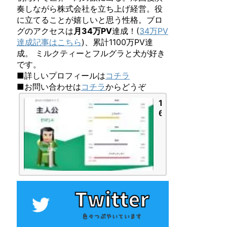
奏しながら株式会社を立ち上げ経営。役
に立てることが嬉しいと思う性格。ブロ
グのアクセスは
月34万PV
達成！(
34万PV
達成記事はこちら
)、累計1100万PV達
成。 ミルクティーとフルグラと犬が好き
です。
■詳しいプロフィールは
コチラ
■お問い合わせは
コチラ
からどうぞ
1
6
P
e
r
s
o
n
a
l
i
t
i