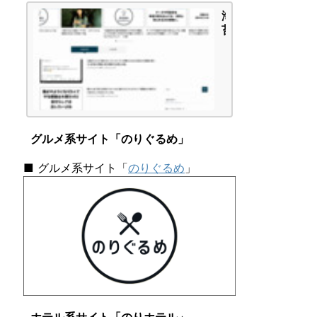
-
海
A」
苔
タ
頭
イ
の
プ
か
で
ん
し
が
た
え
|
ご
海
グルメ系サイト「のりぐるめ」
と
苔
頭
■ グルメ系サイト「
のりぐるめ
」
の
か
ん
が
え
ご
と