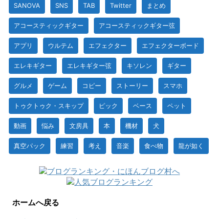
SANOVA
SNS
TAB
Twitter
まとめ
アコースティックギター
アコースティックギター弦
アプリ
ウルテム
エフェクター
エフェクターボード
エレキギター
エレキギター弦
キソレン
ギター
グルメ
ゲーム
コピー
ストーリー
スマホ
トゥクトゥク・スキップ
ピック
ベース
ペット
動画
悩み
文房具
本
機材
犬
真空パック
練習
考え
音楽
食べ物
龍が如く
ホームへ戻る