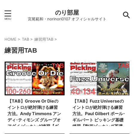
のり部屋
宮尾範和・norinori0107 オフィシャルサイト
HOME
>
TAB
>
練習用TAB
>
練習用TAB
【TAB】Groove Or Dieの
【TAB】Fuzz Universeの
イントロが絶対弾ける練習
イントロが絶対弾ける練習
方法。Andy Timmons アン
方法。Paul Gilbert ポール･
ディ･ティモンズ グルーブオ
ギルバート ピッキング基礎
アダイ ピッキング練習【ギ
練習【動画ピッキング基礎
ター基礎練習】
練習】