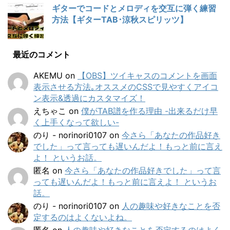
ギターでコードとメロディを交互に弾く練習
方法【ギターTAB･涼秋スピリッツ】
最近のコメント
AKEMU
on
【OBS】ツイキャスのコメントを画面
表示させる方法｡オススメのCSSで見やすくアイコ
ン表示&透過にカスタマイズ！
えちゃこ
on
僕がTAB譜を作る理由 -出来るだけ早
く上手くなって欲しい-
のり - norinori0107
on
今さら「あなたの作品好き
でした」って言っても遅いんだよ！もっと前に言え
よ！ というお話。
匿名
on
今さら「あなたの作品好きでした」って言
っても遅いんだよ！もっと前に言えよ！ というお
話。
のり - norinori0107
on
人の趣味や好きなことを否
定するのはよくないよね。