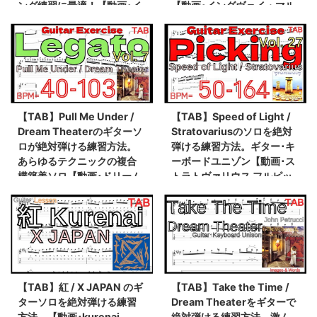
ング練習に最適！【動画･イ
【動画･イングヴェイ・マル
ンペリテリ ピッキング基礎
ムスティーン ピッキング基
練習】
礎練習】
【TAB】Pull Me Under /
【TAB】Speed of Light /
Dream Theaterのギターソ
Stratovariusのソロを絶対
ロが絶対弾ける練習方法。
弾ける練習方法。ギター･キ
あらゆるテクニックの複合
ーボードユニゾン【動画･ス
構築美ソロ【動画･ドリーム
トラトヴァリウス フルピッ
シアター ジョンペトルーシ
キング基礎練習】
レガート基礎練習】
【TAB】紅 / X JAPAN のギ
【TAB】Take the Time /
ターソロを絶対弾ける練習
Dream Theaterをギターで
方法。【動画･kurenai
絶対弾ける練習方法。激ム