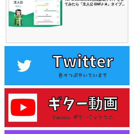
てみたら「主人公 ENFJ-A」タイプで
した | 海苔頭のかんがえごと