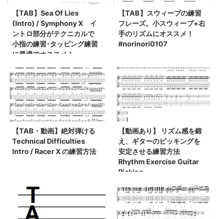
【TAB】Sea Of Lies
【TAB】スウィープの練習
(Intro) / Symphony X イ
フレーズ。小スウィープ+右
ントロ部分がテクニカルで
手のリズムにオススメ！
小指の練習･タッピング練習
#norinori0107
に最適でオススメ！
【TAB・動画】絶対弾ける
【動画あり】 リズム感を鍛
Technical Difficulties
え、ギターのピッキングを
Intro / Racer X の練習方法
安定させる練習方法
Rhythm Exercise Guitar
Picking