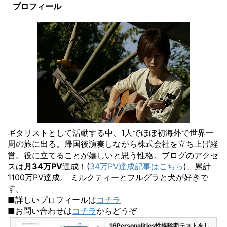
プロフィール
ギタリストとして活動する中、1人でほぼ初海外で世界一
周の旅に出る。帰国後演奏しながら株式会社を立ち上げ経
営。役に立てることが嬉しいと思う性格。ブログのアクセ
スは
月34万PV
達成！(
34万PV達成記事はこちら
)、累計
1100万PV達成。 ミルクティーとフルグラと犬が好きで
す。
■詳しいプロフィールは
コチラ
■お問い合わせは
コチラ
からどうぞ
16Personalities性格診断テストをし