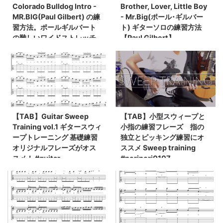
Colorado Bulldog Intro -
Brother, Lover, Little Boy
MR.BIG(Paul Gilbert) の練
- Mr.Big(ポール･ギルバー
習方法。ポールギルバート
ト) ギターソロの練習方法
の難しいワイドストレッチ
【Paul Gilbert】
ギターイントロを覚えるの
にオススメ！
【TAB】Guitar Sweep
【TAB】小型スウィープと
Training vol.1 ギタースウィ
小指の練習フレーズ 指の
ープトレーニング 基礎練習
独立とピッキング練習にオ
オリジナルフレーズがオス
ススメ Sweep training
スメ！ #guitar
#norinori0107
#norinori0107