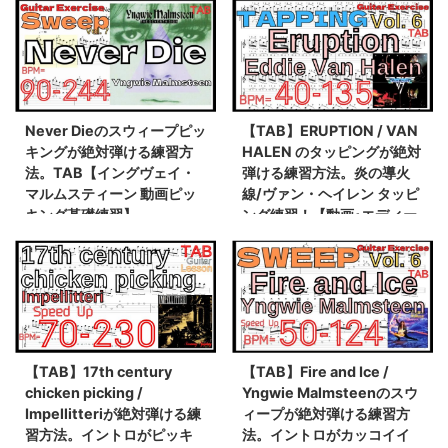
Never Dieのスウィープピッ
【TAB】ERUPTION / VAN
キングが絶対弾ける練習方
HALEN のタッピングが絶対
法。TAB【イングヴェイ・
弾ける練習方法。炎の導火
マルムスティーン 動画ピッ
線/ヴァン・ヘイレン タッピ
キング基礎練習】
ング練習！【動画･エディー
タッピング基礎練習】
【TAB】17th century
【TAB】Fire and Ice /
chicken picking /
Yngwie Malmsteenのスウ
Impellitteriが絶対弾ける練
ィープが絶対弾ける練習方
習方法。イントロがピッキ
法。イントロがカッコイイ