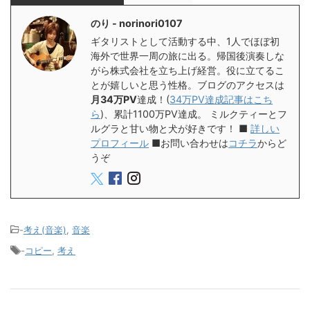
のり - norinori0107
ギタリストとして活動する中、1人でほぼ初
海外で世界一周の旅に出る。帰国後演奏しな
がら株式会社を立ち上げ経営。役に立てるこ
とが嬉しいと思う性格。ブログのアクセスは
月34万PV
達成！(
34万PV達成記事はこち
ら
)、累計1100万PV達成。 ミルクティーとフ
ルグラと甘い物と犬が好きです！ ■
詳しい
プロフィール
■お問い合わせは
コチラ
からど
うぞ
-
考え(音楽)
,
音楽
-
コピー
,
考え