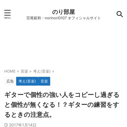
のり部屋
宮尾範和・norinori0107 オフィシャルサイト
HOME
>
音楽
>
考え(音楽)
>
広告
考え(音楽)
音楽
ギターで個性の強い人をコピーし過ぎる
と個性が無くなる！？ギターの練習をす
るときの注意点。
2017年1月14日