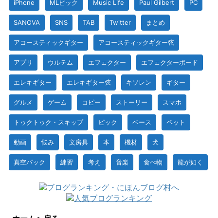
iPhone
MLピック
Music Life
Paul Gilbert
PC
SANOVA
SNS
TAB
Twitter
まとめ
アコースティックギター
アコースティックギター弦
アプリ
ウルテム
エフェクター
エフェクターボード
エレキギター
エレキギター弦
キソレン
ギター
グルメ
ゲーム
コピー
ストーリー
スマホ
トゥクトゥク・スキップ
ピック
ベース
ペット
動画
悩み
文房具
本
機材
犬
真空パック
練習
考え
音楽
食べ物
龍が如く