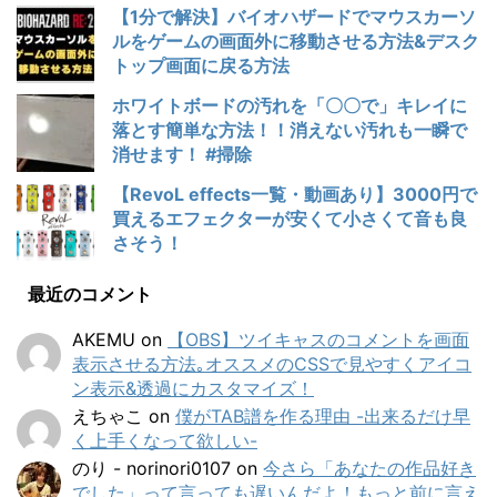
【1分で解決】バイオハザードでマウスカーソ
ルをゲームの画面外に移動させる方法&デスク
トップ画面に戻る方法
ホワイトボードの汚れを「〇〇で」キレイに
落とす簡単な方法！！消えない汚れも一瞬で
消せます！ #掃除
【RevoL effects一覧・動画あり】3000円で
買えるエフェクターが安くて小さくて音も良
さそう！
最近のコメント
AKEMU
on
【OBS】ツイキャスのコメントを画面
表示させる方法｡オススメのCSSで見やすくアイコ
ン表示&透過にカスタマイズ！
えちゃこ
on
僕がTAB譜を作る理由 -出来るだけ早
く上手くなって欲しい-
のり - norinori0107
on
今さら「あなたの作品好き
でした」って言っても遅いんだよ！もっと前に言え