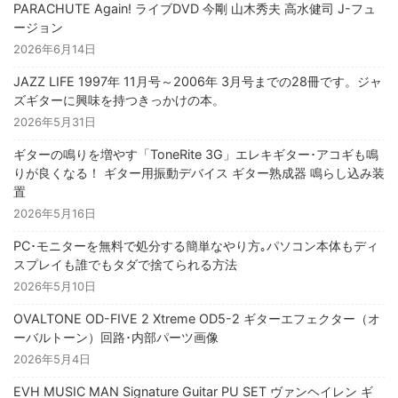
PARACHUTE Again! ライブDVD 今剛 山木秀夫 高水健司 J-フュ
ージョン
2026年6月14日
JAZZ LIFE 1997年 11月号～2006年 3月号までの28冊です。ジャ
ズギターに興味を持つきっかけの本。
2026年5月31日
ギターの鳴りを増やす「ToneRite 3G」エレキギター･アコギも鳴
りが良くなる！ ギター用振動デバイス ギター熟成器 鳴らし込み装
置
2026年5月16日
PC･モニターを無料で処分する簡単なやり方｡パソコン本体もディ
スプレイも誰でもタダで捨てられる方法
2026年5月10日
OVALTONE OD-FIVE 2 Xtreme OD5-2 ギターエフェクター（オ
ーバルトーン）回路･内部パーツ画像
2026年5月4日
EVH MUSIC MAN Signature Guitar PU SET ヴァンヘイレン ギ