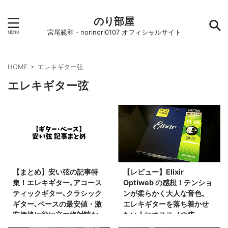
のり部屋
宮尾範和・norinori0107 オフィシャルサイト
HOME
>
エレキギター弦
エレキギター弦
【まとめ】安い弦の記事特
【レビュー】Elixir
集！エレキギター､アコース
Optiweb の感想！テンショ
ティックギター､クラシック
ンが柔らかく大人な音色。
ギター､ベースの最安値・激
エレキギターを落ち着かせ
安価格に役に立つ絶対読む
たい人にオススメの弦
べきオススメ記事まとめ！
【エリクサー オプティウェ