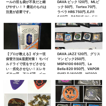
ールの弦も袋が不良だと錆
DAVA ピック 120円、MLピ
びやすい！？ 最近のものは
ック 50円、Tortex 70円、
注意が必要です。
ラベラ HRS 750円､EJ11
640円、RADIUS マンドリ
ン PU
【プロが教える】ギター弦
DAVA JAZZ 120円、グリス
保管方法&湿度対策！ モバイ
マン ピック250円、
ルドライで弦をサビさせな
MSP4100 660円、La
い・劣化させない！エレキ
Bella 820 950円、VAPOR
ギター弦、アコギ弦、ベー
SHIELD 1600円、M2100
ス弦にオススメ！
620円