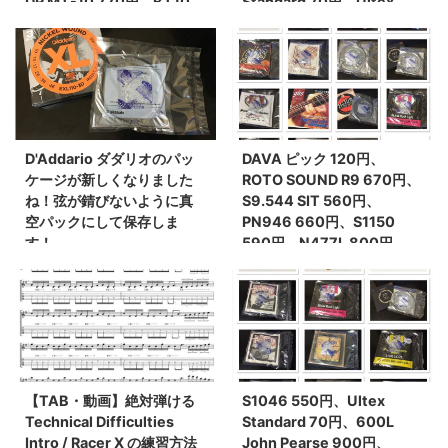
DR MT-10 770円、BT10
Standard 70円、Ultex
750円、GHS PRL 760円
Sharp 70円、【真空パッ
(税込) 、GHS CB-GBCL
ク】DR PM12 800円、La
920円(税込)、M530 590
Bella 700ML、700M。
円(税込)
D'Addario ダダリオのパッ
DAVA ピック 120円、
ケージが新しくなりました
ROTO SOUND R9 670円、
ね！弦が錆びないように真
S9.544 SIT 560円、
空パックにして保存しま
PN946 660円、S1150
す！
590円、N477L 800円、
VSE942 1600円、
Newtone Strings 12-54
1350円
【TAB・動画】絶対弾ける
S1046 550円、Ultex
Technical Difficulties
Standard 70円、600L
Intro / Racer X の練習方法
John Pearse 900円、