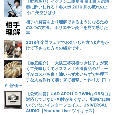
【動画あり】イケメン二胡奏者 高山賢人の演
奏に酔いしれる！冬スポ 2016 川の流れのよ
うに 美空ひばり
相手の発言をより理解できるようになるため
の3つの方法。 ホリエモン炎上を見て感じた
事
2018年楽器フェアでお会いした方々&声をか
けて下さった方々の紹介です。
【徹底紹介】「大阪王将羽根つき餃子」が安
くて美味しくてオススメ！冷凍食品のギョー
ザがコスパも良く油いらず水いらずで料理下
手な人も作れて凄すぎて衝撃。〜作り方･口コ
ミ･評価〜
【公式回答】UAD APOLLO TWINはOBSには
対応していない･相性が良くない。配信には向
いていないインターフェイス。UNIVERSAL
AUDIO【Youtube Live･ツイキャス】