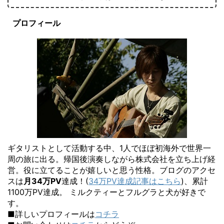
プロフィール
ギタリストとして活動する中、1人でほぼ初海外で世界一
周の旅に出る。帰国後演奏しながら株式会社を立ち上げ経
営。役に立てることが嬉しいと思う性格。ブログのアクセ
スは
月34万PV
達成！(
34万PV達成記事はこちら
)、累計
1100万PV達成。 ミルクティーとフルグラと犬が好きで
す。
■詳しいプロフィールは
コチラ