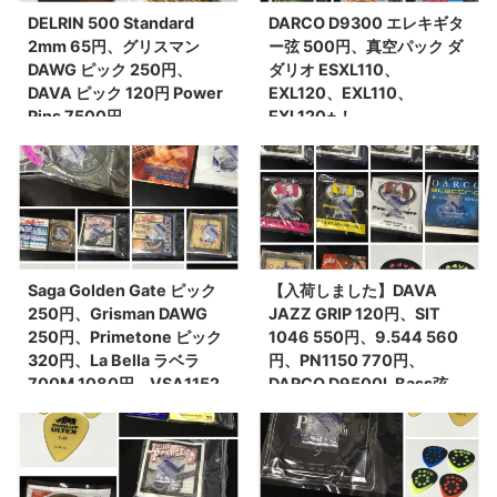
DELRIN 500 Standard
DARCO D9300 エレキギタ
2mm 65円、グリスマン
ー弦 500円、真空パック ダ
DAWG ピック 250円、
ダリオ ESXL110、
DAVA ピック 120円 Power
EXL120、EXL110、
Pins 7500円
EXL120+！
Saga Golden Gate ピック
【入荷しました】DAVA
250円、Grisman DAWG
JAZZ GRIP 120円、SIT
250円、Primetone ピック
1046 550円、9.544 560
320円、La Bella ラベラ
円、PN1150 770円、
700M 1080円、VSA1152
DARCO D9500L Bass弦
1600円(税込)、200L John
2100円、John Pearse
Pearse 840円(税込)、DR
100XL 900円、200L 840
PM12 12-54 PRE-
円、500XL 950円、
ALLOY・・・etc
720ML950円などなど