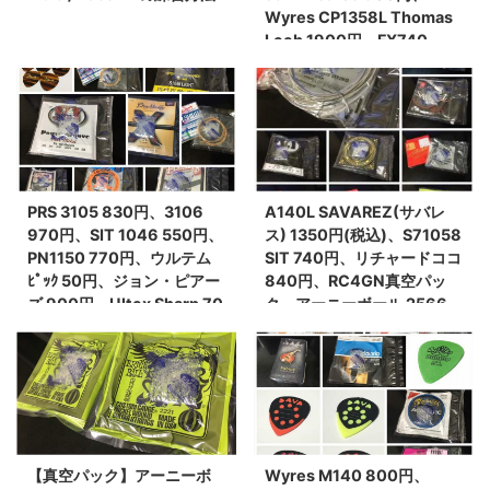
Wyres CP1358L Thomas
Leeb 1900円、FX740
Martin (マーチン) 575円(税
込)、320円(税込)
Primetone John Petrucci
ウルテム 50円、ジョン・ピ
アス 200Ｌ 840円、Martin
MM12 950円、
PRS 3105 830円、3106
A140L SAVAREZ(サバレ
970円、SIT 1046 550円、
ス) 1350円(税込)、S71058
PN1150 770円、ウルテム
SIT 740円、リチャードココ
ﾋﾟｯｸ 50円、ジョン・ピアー
840円、RC4GN真空パッ
ズ 900円、Ultex Sharp 70
ク、アーニーボール 2566
円、Helix XL 80/20
950円、2221 595円、
#2080
2222、595円
【真空パック】アーニーボ
Wyres M140 800円、