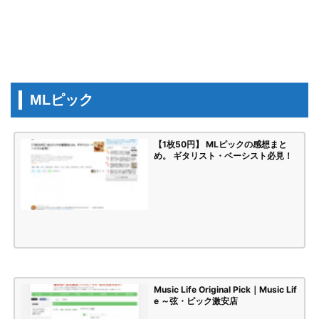
MLピック
【1枚50円】 MLピックの感想まと
め。 ギタリスト・ベーシスト必見！
Music Life Original Pick｜Music Lif
e ～弦・ピック激安店