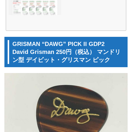
GRISMAN “DAWG” PICK II GDP2
David Grisman 250円（税込） マンドリ
ン型 デイビット・グリスマン ピック