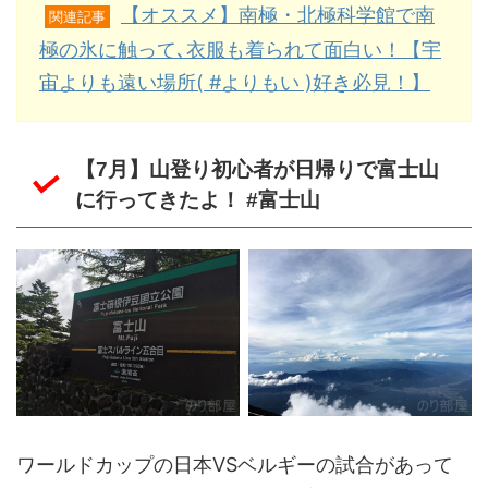
【オススメ】南極・北極科学館で南
関連記事
極の氷に触って､衣服も着られて面白い！【宇
宙よりも遠い場所( #よりもい )好き必見！】
【7月】山登り初心者が日帰りで富士山
に行ってきたよ！ #富士山
ワールドカップの日本VSベルギーの試合があって