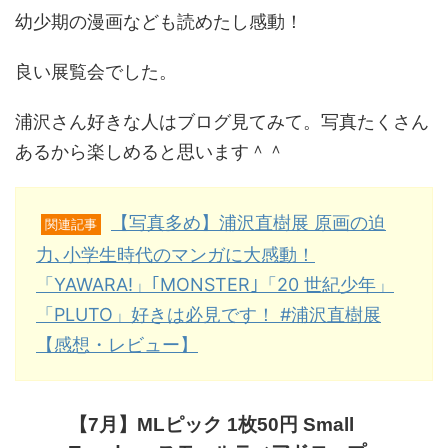
幼少期の漫画なども読めたし感動！
良い展覧会でした。
浦沢さん好きな人はブログ見てみて。写真たくさん
あるから楽しめると思います＾＾
【写真多め】浦沢直樹展 原画の迫
関連記事
力､小学生時代のマンガに大感動！
「YAWARA!」｢MONSTER｣「20 世紀少年」
「PLUTO」好きは必見です！ #浦沢直樹展
【感想・レビュー】
【7月】MLピック 1枚50円 Small