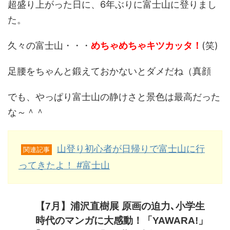
超盛り上がった日に、6年ぶりに富士山に登りまし
た。
久々の富士山・・・
めちゃめちゃキツカッタ！
(笑)
足腰をちゃんと鍛えておかないとダメだね（真顔
でも、やっぱり富士山の静けさと景色は最高だった
な～＾＾
山登り初心者が日帰りで富士山に行
関連記事
ってきたよ！ #富士山
【7月】浦沢直樹展 原画の迫力､小学生
時代のマンガに大感動！「YAWARA!」