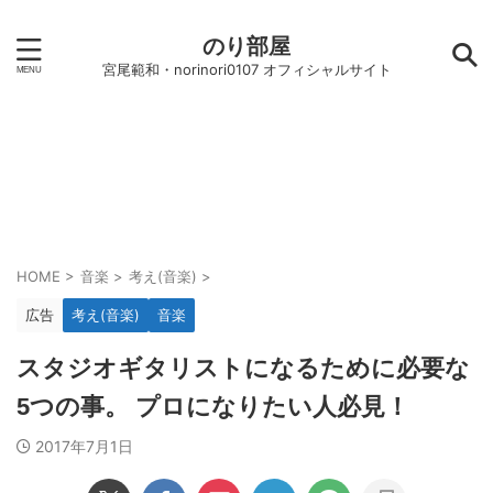
のり部屋
宮尾範和・norinori0107 オフィシャルサイト
HOME
>
音楽
>
考え(音楽)
>
広告
考え(音楽)
音楽
スタジオギタリストになるために必要な
5つの事。 プロになりたい人必見！
2017年7月1日