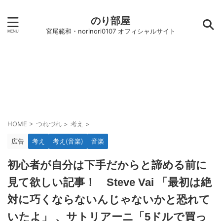
のり部屋
宮尾範和・norinori0107 オフィシャルサイト
HOME
>
つれづれ
>
考え
>
広告
考え
考え(音楽)
音楽
初心者が自分は下手だからと諦める前に
見て欲しい記事！ Steve Vai 「最初は絶
対に巧くならないんじゃないかと恐れて
いたよ」 、サトリアーニ「5ドルで買っ