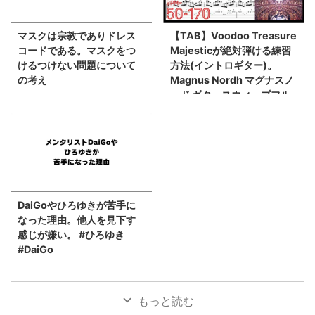
マスクは宗教でありドレス
【TAB】Voodoo Treasure
コードである。マスクをつ
Majesticが絶対弾ける練習
けるつけない問題について
方法(イントロギター)。
の考え
Magnus Nordh マグナスノ
ード ギタースウィープフル
ピッキングイントロ練習用
スローテンポ タブ楽譜
【Guitar Picking Vol.44】
DaiGoやひろゆきが苦手に
なった理由。他人を見下す
感じが嫌い。 #ひろゆき
#DaiGo
もっと読む