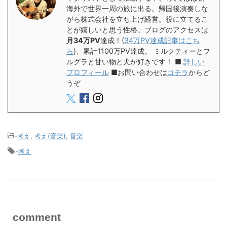
海外で世界一周の旅に出る。帰国後演奏しな
がら株式会社を立ち上げ経営。役に立てるこ
とが嬉しいと思う性格。ブログのアクセスは
月34万PV
達成！(
34万PV達成記事はこち
ら
)、累計1100万PV達成。 ミルクティーとフ
ルグラと甘い物と犬が好きです！ ■
詳しい
プロフィール
■お問い合わせは
コチラ
からど
うぞ
-
考え
,
考え(音楽)
,
音楽
-
考え
comment