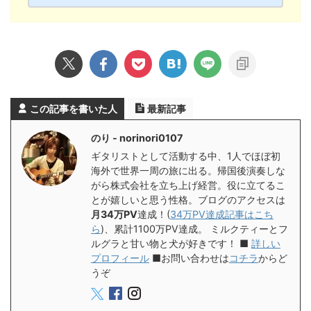
この記事を書いた人
最新記事
のり - norinori0107
ギタリストとして活動する中、1人でほぼ初
海外で世界一周の旅に出る。帰国後演奏しな
がら株式会社を立ち上げ経営。役に立てるこ
とが嬉しいと思う性格。ブログのアクセスは
月34万PV
達成！(
34万PV達成記事はこち
ら
)、累計1100万PV達成。 ミルクティーとフ
ルグラと甘い物と犬が好きです！ ■
詳しい
プロフィール
■お問い合わせは
コチラ
からど
うぞ