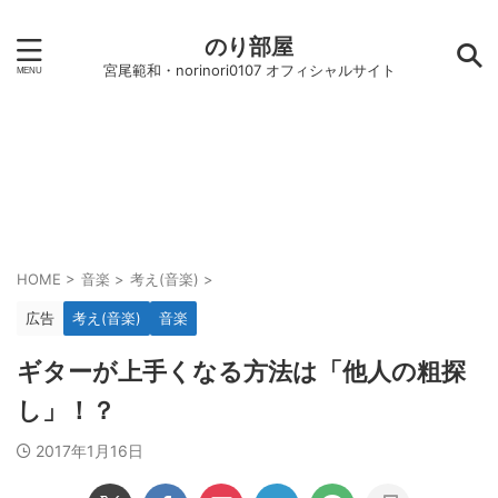
のり部屋
宮尾範和・norinori0107 オフィシャルサイト
HOME
>
音楽
>
考え(音楽)
>
広告
考え(音楽)
音楽
ギターが上手くなる方法は「他人の粗探
し」！？
2017年1月16日