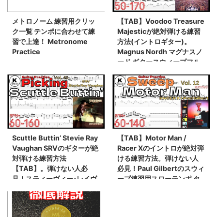
メトロノーム 練習用クリッ
【TAB】Voodoo Treasure
ク一覧 テンポに合わせて練
Majesticが絶対弾ける練習
習で上達！ Metronome
方法(イントロギター)。
Practice
Magnus Nordh マグナスノ
ード ギタースウィープフル
ピッキングイントロ練習用
スローテンポ タブ楽譜
【Guitar Picking Vol.44】
Scuttle Buttin’ Stevie Ray
【TAB】Motor Man /
Vaughan SRVのギターが絶
Racer Xのイントロが絶対弾
対弾ける練習方法
ける練習方法。弾けない人
【TAB】。弾けない人必
必見！Paul Gilbertのスウィ
見！スティーヴィー･レイヴ
ープ練習用スローテンポ タ
ォーン イントロ練習用スロ
ブ楽譜【Guitar Sweep
ーテンポ タブ楽譜【Guitar
Vol.12】
Picking Vol.45】