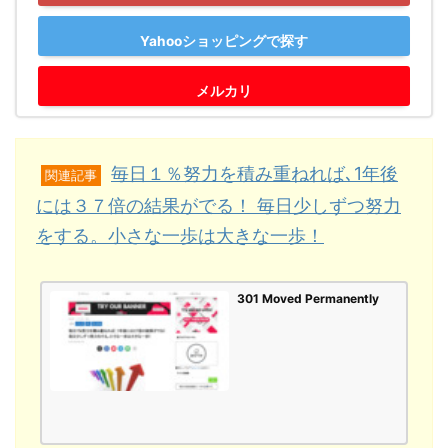
Yahooショッピングで探す
メルカリ
毎日１％努力を積み重ねれば､1年後
関連記事
には３７倍の結果がでる！ 毎日少しずつ努力
をする。小さな一歩は大きな一歩！
301 Moved Permanently