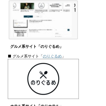
-
海
A」
苔
タ
頭
イ
の
プ
か
で
ん
し
が
た
え
|
ご
海
グルメ系サイト「のりぐるめ」
と
苔
頭
■ グルメ系サイト「
のりぐるめ
」
の
か
ん
が
え
ご
と