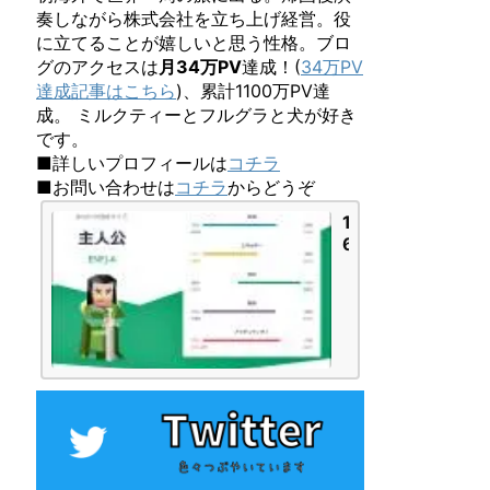
奏しながら株式会社を立ち上げ経営。役
に立てることが嬉しいと思う性格。ブロ
グのアクセスは
月34万PV
達成！(
34万PV
達成記事はこちら
)、累計1100万PV達
成。 ミルクティーとフルグラと犬が好き
です。
■詳しいプロフィールは
コチラ
■お問い合わせは
コチラ
からどうぞ
1
6
P
e
r
s
o
n
a
l
i
t
i