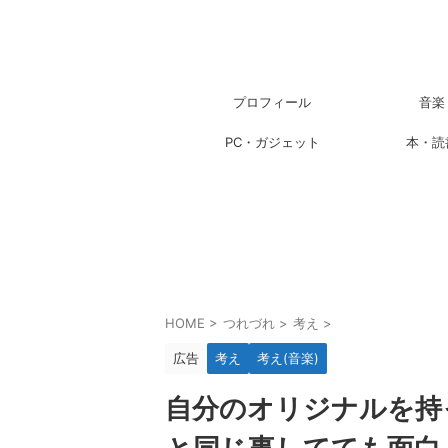
プロフィール
音楽
PC・ガジェット
本・読
HOME
>
つれづれ
>
考え
>
広告
考え
考え(音楽)
自分のオリジナルを持