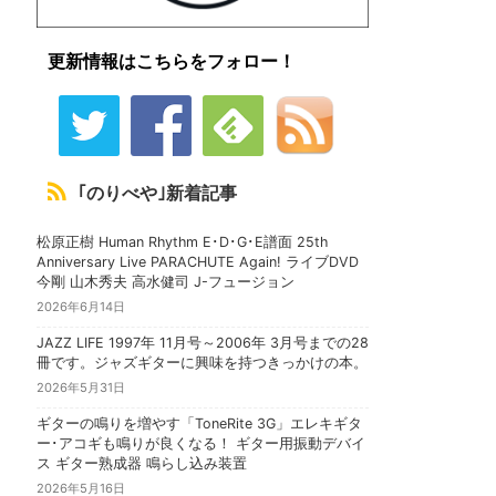
更新情報はこちらをフォロー！
｢のりべや｣新着記事
松原正樹 Human Rhythm E･D･G･E譜面 25th
Anniversary Live PARACHUTE Again! ライブDVD
今剛 山木秀夫 高水健司 J-フュージョン
2026年6月14日
JAZZ LIFE 1997年 11月号～2006年 3月号までの28
冊です。ジャズギターに興味を持つきっかけの本。
2026年5月31日
ギターの鳴りを増やす「ToneRite 3G」エレキギタ
ー･アコギも鳴りが良くなる！ ギター用振動デバイ
ス ギター熟成器 鳴らし込み装置
2026年5月16日