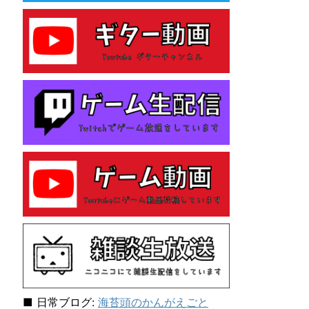
e
s
性
格
診
断
テ
ス
ト
を
し
て
み
た
ら
「主
人
公
E
N
F
J
■ 日常ブログ:
海苔頭のかんがえごと