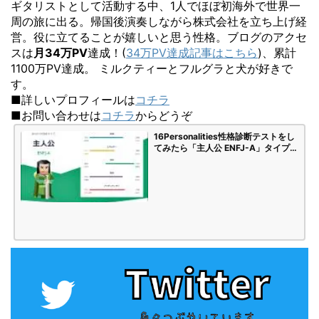
ギタリストとして活動する中、1人でほぼ初海外で世界一
周の旅に出る。帰国後演奏しながら株式会社を立ち上げ経
営。役に立てることが嬉しいと思う性格。ブログのアクセ
スは
月34万PV
達成！(
34万PV達成記事はこちら
)、累計
1100万PV達成。 ミルクティーとフルグラと犬が好きで
す。
■詳しいプロフィールは
コチラ
■お問い合わせは
コチラ
からどうぞ
16Personalities性格診断テストをし
てみたら「主人公 ENFJ-A」タイプで
した | 海苔頭のかんがえごと