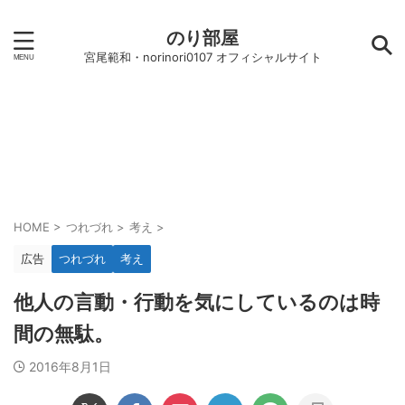
のり部屋
宮尾範和・norinori0107 オフィシャルサイト
HOME
>
つれづれ
>
考え
>
広告
つれづれ
考え
他人の言動・行動を気にしているのは時
間の無駄。
2016年8月1日