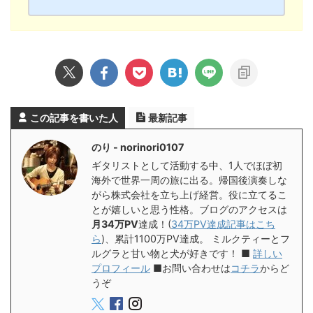
この記事を書いた人
最新記事
のり - norinori0107
ギタリストとして活動する中、1人でほぼ初
海外で世界一周の旅に出る。帰国後演奏しな
がら株式会社を立ち上げ経営。役に立てるこ
とが嬉しいと思う性格。ブログのアクセスは
月34万PV
達成！(
34万PV達成記事はこち
ら
)、累計1100万PV達成。 ミルクティーとフ
ルグラと甘い物と犬が好きです！ ■
詳しい
プロフィール
■お問い合わせは
コチラ
からど
うぞ