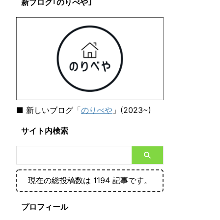
新ブログ｢のりべや｣
■ 新しいブログ「
のりべや
」(2023~)
サイト内検索
現在の総投稿数は 1194 記事です。
プロフィール