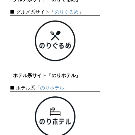
と
苔
頭
■ グルメ系サイト「
のりぐるめ
」
の
か
ん
が
え
ご
と
ホテル系サイト「のりホテル」
■ ホテル系「
のりホテル
」