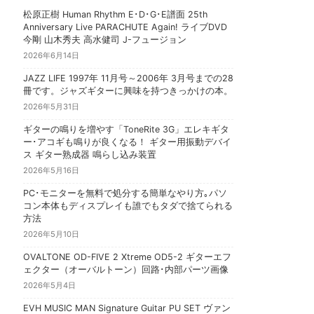
松原正樹 Human Rhythm E･D･G･E譜面 25th
Anniversary Live PARACHUTE Again! ライブDVD
今剛 山木秀夫 高水健司 J-フュージョン
2026年6月14日
JAZZ LIFE 1997年 11月号～2006年 3月号までの28
冊です。ジャズギターに興味を持つきっかけの本。
2026年5月31日
ギターの鳴りを増やす「ToneRite 3G」エレキギタ
ー･アコギも鳴りが良くなる！ ギター用振動デバイ
ス ギター熟成器 鳴らし込み装置
2026年5月16日
PC･モニターを無料で処分する簡単なやり方｡パソ
コン本体もディスプレイも誰でもタダで捨てられる
方法
2026年5月10日
OVALTONE OD-FIVE 2 Xtreme OD5-2 ギターエフ
ェクター（オーバルトーン）回路･内部パーツ画像
2026年5月4日
EVH MUSIC MAN Signature Guitar PU SET ヴァン