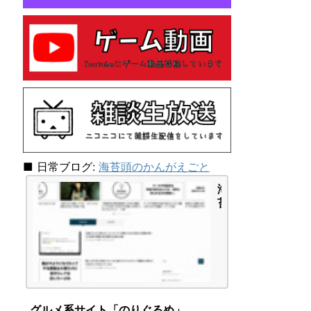
し
て
み
た
ら
「主
人
公
E
N
F
J
■ 日常ブログ:
海苔頭のかんがえごと
-
海
A」
苔
タ
頭
イ
の
プ
か
で
ん
し
が
た
え
|
ご
海
グルメ系サイト「のりぐるめ」