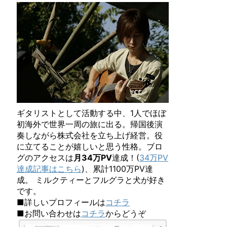
ギタリストとして活動する中、1人でほぼ
初海外で世界一周の旅に出る。帰国後演
奏しながら株式会社を立ち上げ経営。役
に立てることが嬉しいと思う性格。ブロ
グのアクセスは
月34万PV
達成！(
34万PV
達成記事はこちら
)、累計1100万PV達
成。 ミルクティーとフルグラと犬が好き
です。
■詳しいプロフィールは
コチラ
■お問い合わせは
コチラ
からどうぞ