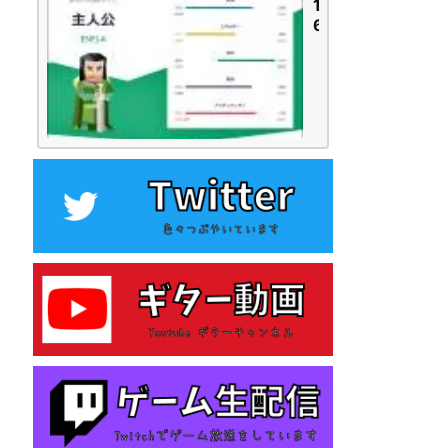
1
6
P
e
r
s
o
n
a
l
i
t
i
e
s
性
格
診
断
テ
ス
ト
を