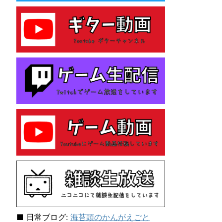
e
s
性
格
診
断
テ
ス
ト
を
し
て
み
た
ら
「主
人
公
E
N
F
J
■ 日常ブログ:
海苔頭のかんがえごと