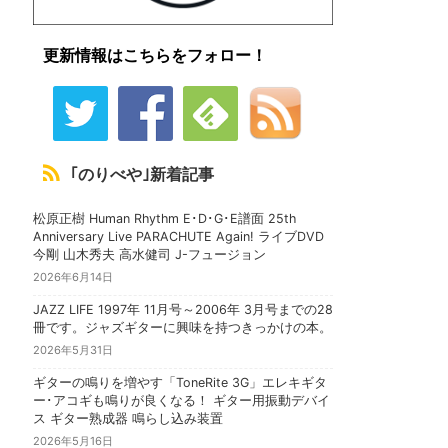
更新情報はこちらをフォロー！
｢のりべや｣新着記事
松原正樹 Human Rhythm E･D･G･E譜面 25th
Anniversary Live PARACHUTE Again! ライブDVD
今剛 山木秀夫 高水健司 J-フュージョン
2026年6月14日
JAZZ LIFE 1997年 11月号～2006年 3月号までの28
冊です。ジャズギターに興味を持つきっかけの本。
2026年5月31日
ギターの鳴りを増やす「ToneRite 3G」エレキギタ
ー･アコギも鳴りが良くなる！ ギター用振動デバイ
ス ギター熟成器 鳴らし込み装置
2026年5月16日