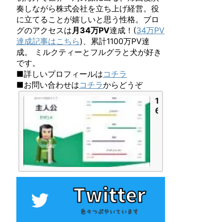
奏しながら株式会社を立ち上げ経営。役
に立てることが嬉しいと思う性格。ブロ
グのアクセスは
月34万PV
達成！(
34万PV
達成記事はこちら
)、累計1100万PV達
成。 ミルクティーとフルグラと犬が好き
です。
■詳しいプロフィールは
コチラ
■お問い合わせは
コチラ
からどうぞ
1
6
P
e
r
s
o
n
a
l
i
t
i