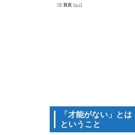
目次
[
]
表示
「才能がない」とは
ということ