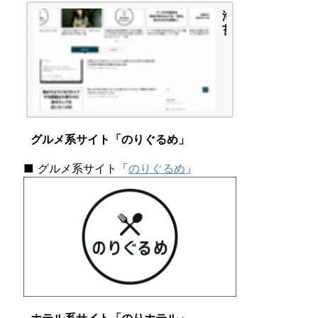
-
海
A」
苔
タ
頭
イ
の
プ
か
で
ん
し
が
た
え
|
ご
海
グルメ系サイト「のりぐるめ」
と
苔
頭
■ グルメ系サイト「
のりぐるめ
」
の
か
ん
が
え
ご
と