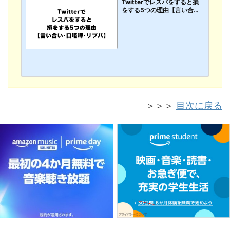
Twitterでレスバをすると損
をする5つの理由【言い合い･
口喧嘩･リプバ】
＞＞＞
目次に戻る