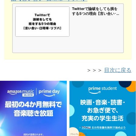
Twitterで論破をしても損を
する5つの理由【言い合い･口
喧嘩･リプバ】
＞＞＞
目次に戻る